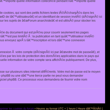
â€™importe quelle information collectÃ©e pendant nâ€™importe quelle
 cookies, qui sont des petits fichiers textes tÃ©lÃ©chargÃ©s dans les
ID de lâ€™utilisateurâ€) et un identifiant de session invitÃ© (dÃ©signÃ© ici
r les sujets de â€œForum anarchisteâ€ et est utilisÃ© pour stocker les
tÃ©e du document qui est prÃ©vu pour couvrir seulement les pages
€™est pas limitÃ© Ã : la publication en tant quâ€™utilisateur invitÃ©
ous envoyez aprÃ¨s lâ€™inscription et lors dâ€™une connexion
connexion Ã votre compte (dÃ©signÃ© ici par â€œvotre mot de passeâ€), et
©es par les lois de protection des donnÃ©es applicables dans le pays qui
 quelle information de votre compte sera affichÃ©e publiquement. De plus,
 sur plusieurs sites internet diffÃ©rents. Votre mot de passe est le moyen
e phpBB ou une dâ€™une tierce partie ne peut vous demander
logiciel phpBB. Ce processus vous demandera de fournir votre nom
primer les cookies du forum
• Heures au format UTC + 1 heure [ Heure dâ€™Ã©tÃ© ]