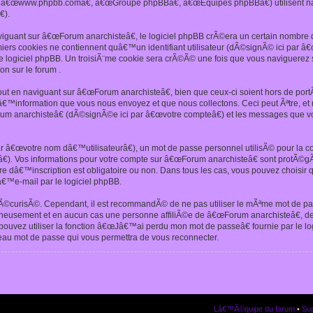
€, â€œwww.phpbb.comâ€, â€œGroupe phpBBâ€, â€œEquipes phpBBâ€) utilisent n
).
iguant sur â€œForum anarchisteâ€, le logiciel phpBB crÃ©era un certain nombre de
miers cookies ne contiennent quâ€™un identifiant utilisateur (dÃ©signÃ© ici par â€œ
 logiciel phpBB. Un troisiÃ¨me cookie sera crÃ©Ã© une fois que vous naviguerez su
on sur le forum .
t en naviguant sur â€œForum anarchisteâ€, bien que ceux-ci soient hors de por
™information que vous nous envoyez et que nous collectons. Ceci peut Ãªtre, et nâ
um anarchisteâ€ (dÃ©signÃ©e ici par â€œvotre compteâ€) et les messages que v
r â€œvotre nom dâ€™utilisateurâ€), un mot de passe personnel utilisÃ© pour la 
€). Vos informations pour votre compte sur â€œForum anarchisteâ€ sont protÃ©gÃ
aire dâ€™inscription est obligatoire ou non. Dans tous les cas, vous pouvez choisir
€™e-mail par le logiciel phpBB.
©curisÃ©. Cependant, il est recommandÃ© de ne pas utiliser le mÃªme mot de passe
neusement et en aucun cas une personne affiliÃ©e de â€œForum anarchisteâ€, d
 pouvez utiliser la fonction â€œJâ€™ai perdu mon mot de passeâ€ fournie par le 
veau mot de passe qui vous permettra de vous reconnecter.
Lâ€™Ã©quipe du forum
•
Sup