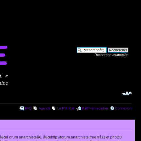
Recherche avancÃ©e
FAQ
Agenda
Le P'tit Noir
Mâ€™enregistrer
Connexion
œForum anarchisteâ€, â€œhttp://forum.anarchiste.free.frâ€) et phpBB