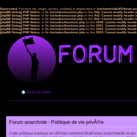
Deprecated
: Function set_magic_quotes_runtime() is deprecated in
/var/www/sdb/d/2/forum.a
[phpBB Debug] PHP Notice
: in file
/includes/session.php
on line
942
:
Cannot modify header in
[phpBB Debug] PHP Notice
: in file
/includes/session.php
on line
942
:
Cannot modify header in
[phpBB Debug] PHP Notice
: in file
/includes/session.php
on line
942
:
Cannot modify header in
[phpBB Debug] PHP Notice
: in file
/includes/functions.php
on line
3549
:
Cannot modify header
[phpBB Debug] PHP Notice
: in file
/includes/functions.php
on line
3551
:
Cannot modify header
[phpBB Debug] PHP Notice
: in file
/includes/functions.php
on line
3552
:
Cannot modify header
[phpBB Debug] PHP Notice
: in file
/includes/functions.php
on line
3553
:
Cannot modify header
Index du forum
Forum anarchiste - Politique de vie privÃ©e
Cette politique explique en dÃ©tail comment â€œForum anarchisteâ€ et ses 