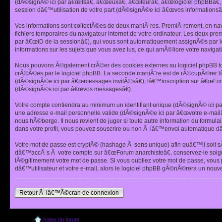
(dÃ©signÃ© ici par â€œilsâ€, â€œeuxâ€, â€œleurâ€, â€œlogiciel phpBBâ
session dâ€™utilisation de votre part (dÃ©signÃ©e ici â€œvos informationsâ€
Vos informations sont collectÃ©es de deux maniÃ¨res. PremiÃ¨rement, en nav
fichiers temporaires du navigateur internet de votre ordinateur. Les deux pre
par â€œID de la sessionâ€), qui vous sont automatiquement assignÃ©s par le
informations sur les sujets que vous avez lus, ce qui amÃ©liore votre navigati
Nous pouvons Ã©galement crÃ©er des cookies externes au logiciel phpBB tou
crÃ©Ã©es par le logiciel phpBB. La seconde maniÃ¨re est de rÃ©cupÃ©rer lâ€
(dÃ©signÃ©e ici par â€œmessages invitÃ©sâ€), lâ€™inscription sur â€œFor
(dÃ©signÃ©s ici par â€œvos messagesâ€).
Votre compte contiendra au minimum un identifiant unique (dÃ©signÃ© ici pa
une adresse e-mail personnelle valide (dÃ©signÃ©e ici par â€œvotre e-mailâ
nous hÃ©berge. Il nous revient de juger si toute autre information du formul
dans votre profil, vous pouvez souscrire ou non Ã lâ€™envoi automatique dâ
Votre mot de passe est cryptÃ© (hashage Ã sens unique) afin quâ€™il soit sÃ
dâ€™accÃ¨s Ã votre compte sur â€œForum anarchisteâ€, conservez-le soig
lÃ©gitimement votre mot de passe. Si vous oubliez votre mot de passe, vous
dâ€™utilisateur et votre e-mail, alors le logiciel phpBB gÃ©nÃ©rera un nou
Retour Ã lâ€™Ã©cran de connexion
Index du forum