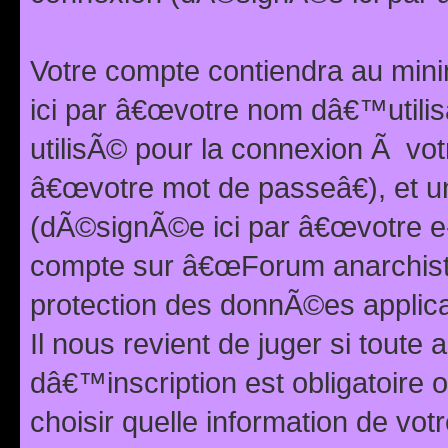
Votre compte contiendra au min
ici par â€œvotre nom dâ€™utilis
utilisÃ© pour la connexion Ã vo
â€œvotre mot de passeâ€), et u
(dÃ©signÃ©e ici par â€œvotre e-m
compte sur â€œForum anarchiste
protection des donnÃ©es applic
Il nous revient de juger si toute 
dâ€™inscription est obligatoire
choisir quelle information de vo