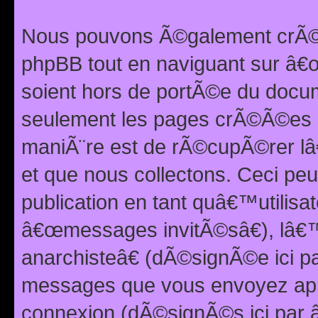
Nous pouvons Ã©galement crÃ©er
phpBB tout en naviguant sur â€œ
soient hors de portÃ©e du docum
seulement les pages crÃ©Ã©es p
maniÃ¨re est de rÃ©cupÃ©rer l
et que nous collectons. Ceci peu
publication en tant quâ€™utilisa
â€œmessages invitÃ©sâ€), lâ€
anarchisteâ€ (dÃ©signÃ©e ici p
messages que vous envoyez apr
connexion (dÃ©signÃ©s ici par