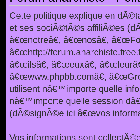
Cette politique explique en dÃ
et ses sociÃ©tÃ©s affiliÃ©es (d
â€œnotreâ€, â€œnosâ€, â€œFor
â€œhttp://forum.anarchiste.free.
â€œilsâ€, â€œeuxâ€, â€œleurâ€
â€œwww.phpbb.comâ€, â€œGro
utilisent nâ€™importe quelle inf
nâ€™importe quelle session dâ€™
(dÃ©signÃ©e ici â€œvos informat
Vos informations sont collectÃ