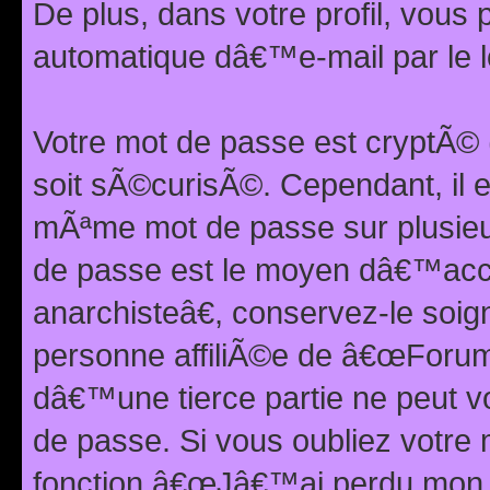
De plus, dans votre profil, vou
automatique dâ€™e-mail par le l
Votre mot de passe est cryptÃ©
soit sÃ©curisÃ©. Cependant, il 
mÃªme mot de passe sur plusieurs
de passe est le moyen dâ€™ac
anarchisteâ€, conservez-le soi
personne affiliÃ©e de â€œForum
dâ€™une tierce partie ne peut 
de passe. Si vous oubliez votre 
fonction â€œJâ€™ai perdu mon mo