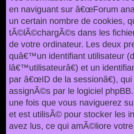
en naviguant sur â€œForum anarc
un certain nombre de cookies, qui
tÃ©lÃ©chargÃ©s dans les fichier
de votre ordinateur. Les deux p
quâ€™un identifiant utilisateur
lâ€™utilisateurâ€) et un identif
par â€œID de la sessionâ€), qu
assignÃ©s par le logiciel phpBB
une fois que vous naviguerez su
et est utilisÃ© pour stocker les 
avez lus, ce qui amÃ©liore votre 