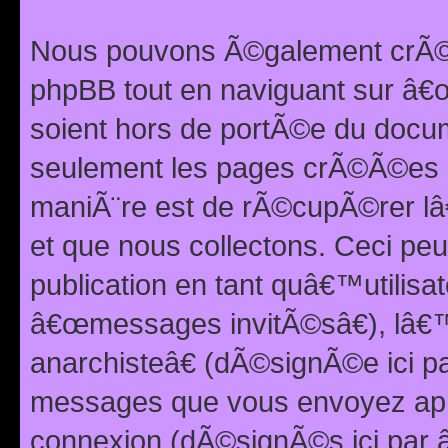
Nous pouvons Ã©galement crÃ©er
phpBB tout en naviguant sur â€œ
soient hors de portÃ©e du docum
seulement les pages crÃ©Ã©es p
maniÃ¨re est de rÃ©cupÃ©rer l
et que nous collectons. Ceci peu
publication en tant quâ€™utilisa
â€œmessages invitÃ©sâ€), lâ€
anarchisteâ€ (dÃ©signÃ©e ici p
messages que vous envoyez apr
connexion (dÃ©signÃ©s ici par