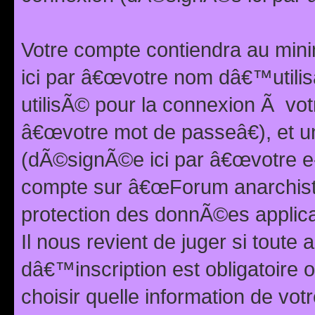
Votre compte contiendra au min
ici par â€œvotre nom dâ€™utilis
utilisÃ© pour la connexion Ã vo
â€œvotre mot de passeâ€), et u
(dÃ©signÃ©e ici par â€œvotre e-m
compte sur â€œForum anarchiste
protection des donnÃ©es applic
Il nous revient de juger si toute 
dâ€™inscription est obligatoire
choisir quelle information de vo