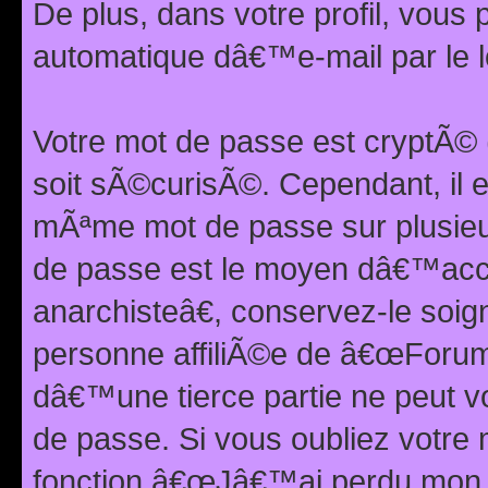
De plus, dans votre profil, vou
automatique dâ€™e-mail par le l
Votre mot de passe est cryptÃ©
soit sÃ©curisÃ©. Cependant, il 
mÃªme mot de passe sur plusieurs
de passe est le moyen dâ€™ac
anarchisteâ€, conservez-le soi
personne affiliÃ©e de â€œForum
dâ€™une tierce partie ne peut 
de passe. Si vous oubliez votre 
fonction â€œJâ€™ai perdu mon mo