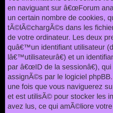
en naviguant sur â€œForum anarc
un certain nombre de cookies, qui
tÃ©lÃ©chargÃ©s dans les fichier
de votre ordinateur. Les deux p
quâ€™un identifiant utilisateur
lâ€™utilisateurâ€) et un identif
par â€œID de la sessionâ€), qu
assignÃ©s par le logiciel phpBB
une fois que vous naviguerez su
et est utilisÃ© pour stocker les 
avez lus, ce qui amÃ©liore votre 