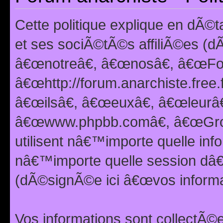
Cette politique explique en dÃ
et ses sociÃ©tÃ©s affiliÃ©es (d
â€œnotreâ€, â€œnosâ€, â€œFor
â€œhttp://forum.anarchiste.free.
â€œilsâ€, â€œeuxâ€, â€œleurâ€
â€œwww.phpbb.comâ€, â€œGro
utilisent nâ€™importe quelle inf
nâ€™importe quelle session dâ€™
(dÃ©signÃ©e ici â€œvos informat
Vos informations sont collectÃ