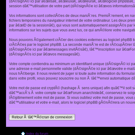
(dÃ©signÃ© ici par â€œilsâ€, â€œeuxâ€, â€œleurâ€, â€œlogiciel phpBBâ
session dâ€™utilisation de votre part (dÃ©signÃ©e ici â€œvos informationsâ€
Vos informations sont collectÃ©es de deux maniÃ¨res. PremiÃ¨rement, en nav
fichiers temporaires du navigateur internet de votre ordinateur. Les deux pre
par â€œID de la sessionâ€), qui vous sont automatiquement assignÃ©s par le
informations sur les sujets que vous avez lus, ce qui amÃ©liore votre navigati
Nous pouvons Ã©galement crÃ©er des cookies externes au logiciel phpBB tou
crÃ©Ã©es par le logiciel phpBB. La seconde maniÃ¨re est de rÃ©cupÃ©rer lâ€
(dÃ©signÃ©e ici par â€œmessages invitÃ©sâ€), lâ€™inscription sur â€œFor
(dÃ©signÃ©s ici par â€œvos messagesâ€).
Votre compte contiendra au minimum un identifiant unique (dÃ©signÃ© ici pa
une adresse e-mail personnelle valide (dÃ©signÃ©e ici par â€œvotre e-mailâ
nous hÃ©berge. Il nous revient de juger si toute autre information du formul
dans votre profil, vous pouvez souscrire ou non Ã lâ€™envoi automatique dâ
Votre mot de passe est cryptÃ© (hashage Ã sens unique) afin quâ€™il soit sÃ
dâ€™accÃ¨s Ã votre compte sur â€œForum anarchisteâ€, conservez-le soig
lÃ©gitimement votre mot de passe. Si vous oubliez votre mot de passe, vous
dâ€™utilisateur et votre e-mail, alors le logiciel phpBB gÃ©nÃ©rera un nou
Retour Ã lâ€™Ã©cran de connexion
Index du forum