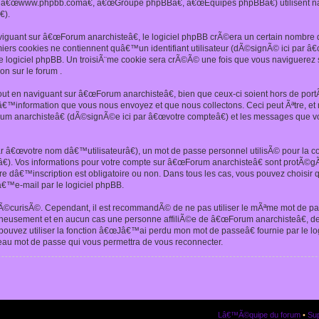
€, â€œwww.phpbb.comâ€, â€œGroupe phpBBâ€, â€œEquipes phpBBâ€) utilisent n
).
iguant sur â€œForum anarchisteâ€, le logiciel phpBB crÃ©era un certain nombre de
miers cookies ne contiennent quâ€™un identifiant utilisateur (dÃ©signÃ© ici par â€œ
 logiciel phpBB. Un troisiÃ¨me cookie sera crÃ©Ã© une fois que vous naviguerez su
on sur le forum .
t en naviguant sur â€œForum anarchisteâ€, bien que ceux-ci soient hors de por
™information que vous nous envoyez et que nous collectons. Ceci peut Ãªtre, et nâ
um anarchisteâ€ (dÃ©signÃ©e ici par â€œvotre compteâ€) et les messages que v
r â€œvotre nom dâ€™utilisateurâ€), un mot de passe personnel utilisÃ© pour la 
€). Vos informations pour votre compte sur â€œForum anarchisteâ€ sont protÃ©gÃ
aire dâ€™inscription est obligatoire ou non. Dans tous les cas, vous pouvez choisir
€™e-mail par le logiciel phpBB.
©curisÃ©. Cependant, il est recommandÃ© de ne pas utiliser le mÃªme mot de passe
neusement et en aucun cas une personne affiliÃ©e de â€œForum anarchisteâ€, d
 pouvez utiliser la fonction â€œJâ€™ai perdu mon mot de passeâ€ fournie par le 
veau mot de passe qui vous permettra de vous reconnecter.
Lâ€™Ã©quipe du forum
•
Sup