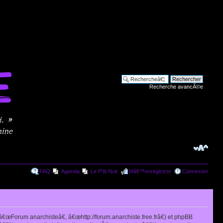
Recherche avancÃ©e
FAQ
Agenda
Le P'tit Noir
Mâ€™enregistrer
Connexion
œForum anarchisteâ€, â€œhttp://forum.anarchiste.free.frâ€) et phpBB