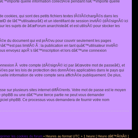
â€™importe quelle information collectÃ©e pendant nâ€™importe quelle
 cookies, qui sont des petits fichiers textes tÃ©lÃ©chargÃ©s dans les
ID de lâ€™utilisateurâ€) et un identifiant de session invitÃ© (dÃ©signÃ© ici
r les sujets de â€œForum anarchisteâ€ et est utilisÃ© pour stocker les
tÃ©e du document qui est prÃ©vu pour couvrir seulement les pages
€™est pas limitÃ© Ã : la publication en tant quâ€™utilisateur invitÃ©
ous envoyez aprÃ¨s lâ€™inscription et lors dâ€™une connexion
connexion Ã votre compte (dÃ©signÃ© ici par â€œvotre mot de passeâ€), et
©es par les lois de protection des donnÃ©es applicables dans le pays qui
 quelle information de votre compte sera affichÃ©e publiquement. De plus,
 sur plusieurs sites internet diffÃ©rents. Votre mot de passe est le moyen
e phpBB ou une dâ€™une tierce partie ne peut vous demander
logiciel phpBB. Ce processus vous demandera de fournir votre nom
primer les cookies du forum
• Heures au format UTC + 1 heure [ Heure dâ€™Ã©tÃ© ]