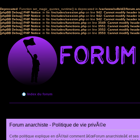
Deprecated
: Function set_magic_quotes_runtime() is deprecated in
/var/www/sdb/d/2/forum.a
[phpBB Debug] PHP Notice
: in file
/includes/session.php
on line
942
:
Cannot modify header in
[phpBB Debug] PHP Notice
: in file
/includes/session.php
on line
942
:
Cannot modify header in
[phpBB Debug] PHP Notice
: in file
/includes/session.php
on line
942
:
Cannot modify header in
[phpBB Debug] PHP Notice
: in file
/includes/functions.php
on line
3549
:
Cannot modify header
[phpBB Debug] PHP Notice
: in file
/includes/functions.php
on line
3551
:
Cannot modify header
[phpBB Debug] PHP Notice
: in file
/includes/functions.php
on line
3552
:
Cannot modify header
[phpBB Debug] PHP Notice
: in file
/includes/functions.php
on line
3553
:
Cannot modify header
Index du forum
Forum anarchiste - Politique de vie privÃ©e
Cette politique explique en dÃ©tail comment â€œForum anarchisteâ€ et ses 