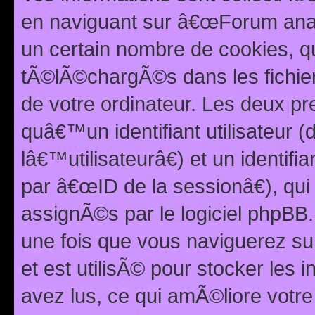
en naviguant sur â€œForum anarc
un certain nombre de cookies, qui
tÃ©lÃ©chargÃ©s dans les fichier
de votre ordinateur. Les deux p
quâ€™un identifiant utilisateur
lâ€™utilisateurâ€) et un identif
par â€œID de la sessionâ€), qu
assignÃ©s par le logiciel phpBB
une fois que vous naviguerez su
et est utilisÃ© pour stocker les 
avez lus, ce qui amÃ©liore votre 