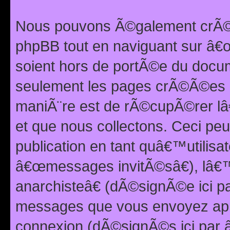
Nous pouvons Ã©galement crÃ©er
phpBB tout en naviguant sur â€œ
soient hors de portÃ©e du docum
seulement les pages crÃ©Ã©es p
maniÃ¨re est de rÃ©cupÃ©rer l
et que nous collectons. Ceci peu
publication en tant quâ€™utilisa
â€œmessages invitÃ©sâ€), lâ€
anarchisteâ€ (dÃ©signÃ©e ici p
messages que vous envoyez apr
connexion (dÃ©signÃ©s ici par