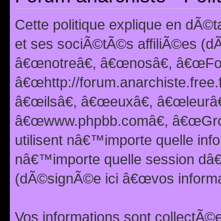
Cette politique explique en dÃ
et ses sociÃ©tÃ©s affiliÃ©es (d
â€œnotreâ€, â€œnosâ€, â€œFor
â€œhttp://forum.anarchiste.free.
â€œilsâ€, â€œeuxâ€, â€œleurâ€
â€œwww.phpbb.comâ€, â€œGro
utilisent nâ€™importe quelle inf
nâ€™importe quelle session dâ€™
(dÃ©signÃ©e ici â€œvos informat
Vos informations sont collectÃ