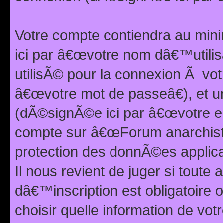
Votre compte contiendra au min
ici par â€œvotre nom dâ€™utilis
utilisÃ© pour la connexion Ã vo
â€œvotre mot de passeâ€), et u
(dÃ©signÃ©e ici par â€œvotre e-m
compte sur â€œForum anarchiste
protection des donnÃ©es applic
Il nous revient de juger si toute 
dâ€™inscription est obligatoire
choisir quelle information de vo