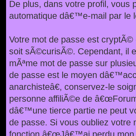
De plus, dans votre profil, vou
automatique dâ€™e-mail par le l
Votre mot de passe est cryptÃ©
soit sÃ©curisÃ©. Cependant, il 
mÃªme mot de passe sur plusieurs
de passe est le moyen dâ€™ac
anarchisteâ€, conservez-le soi
personne affiliÃ©e de â€œForum
dâ€™une tierce partie ne peut 
de passe. Si vous oubliez votre 
fonction â€œJâ€™ai perdu mon mo