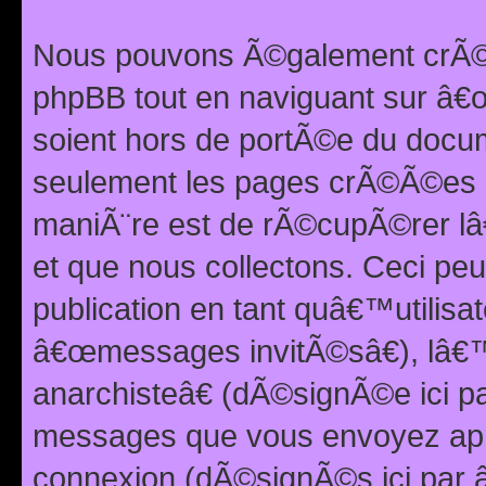
Nous pouvons Ã©galement crÃ©er
phpBB tout en naviguant sur â€œ
soient hors de portÃ©e du docum
seulement les pages crÃ©Ã©es p
maniÃ¨re est de rÃ©cupÃ©rer l
et que nous collectons. Ceci peu
publication en tant quâ€™utilisa
â€œmessages invitÃ©sâ€), lâ€
anarchisteâ€ (dÃ©signÃ©e ici p
messages que vous envoyez apr
connexion (dÃ©signÃ©s ici par