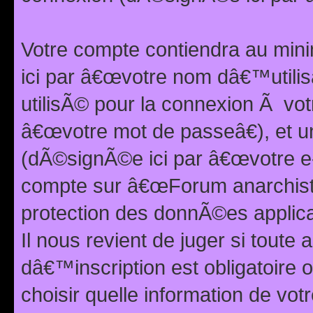
Votre compte contiendra au min
ici par â€œvotre nom dâ€™utilis
utilisÃ© pour la connexion Ã vo
â€œvotre mot de passeâ€), et u
(dÃ©signÃ©e ici par â€œvotre e-m
compte sur â€œForum anarchiste
protection des donnÃ©es applic
Il nous revient de juger si toute 
dâ€™inscription est obligatoire
choisir quelle information de vo