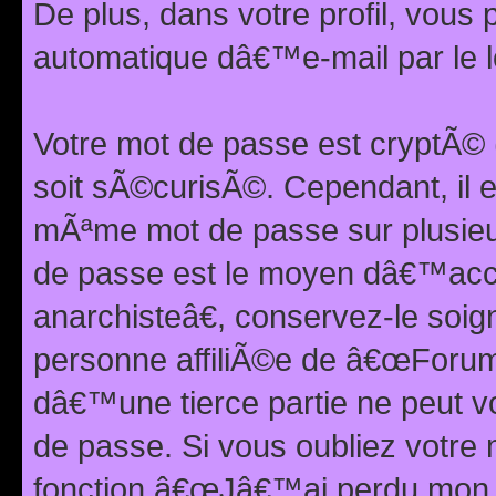
De plus, dans votre profil, vou
automatique dâ€™e-mail par le l
Votre mot de passe est cryptÃ©
soit sÃ©curisÃ©. Cependant, il 
mÃªme mot de passe sur plusieurs
de passe est le moyen dâ€™ac
anarchisteâ€, conservez-le soi
personne affiliÃ©e de â€œForum
dâ€™une tierce partie ne peut 
de passe. Si vous oubliez votre 
fonction â€œJâ€™ai perdu mon mo