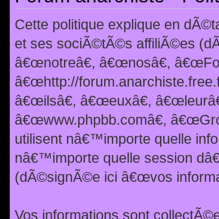
Cette politique explique en dÃ
et ses sociÃ©tÃ©s affiliÃ©es (d
â€œnotreâ€, â€œnosâ€, â€œFor
â€œhttp://forum.anarchiste.free.
â€œilsâ€, â€œeuxâ€, â€œleurâ€
â€œwww.phpbb.comâ€, â€œGro
utilisent nâ€™importe quelle inf
nâ€™importe quelle session dâ€™
(dÃ©signÃ©e ici â€œvos informat
Vos informations sont collectÃ