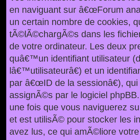
en naviguant sur â€œForum anarc
un certain nombre de cookies, qui
tÃ©lÃ©chargÃ©s dans les fichier
de votre ordinateur. Les deux p
quâ€™un identifiant utilisateur
lâ€™utilisateurâ€) et un identif
par â€œID de la sessionâ€), qu
assignÃ©s par le logiciel phpBB
une fois que vous naviguerez su
et est utilisÃ© pour stocker les 
avez lus, ce qui amÃ©liore votre 