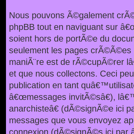
Nous pouvons Ã©galement crÃ©er
phpBB tout en naviguant sur â€œ
soient hors de portÃ©e du docum
seulement les pages crÃ©Ã©es p
maniÃ¨re est de rÃ©cupÃ©rer l
et que nous collectons. Ceci peu
publication en tant quâ€™utilisa
â€œmessages invitÃ©sâ€), lâ€
anarchisteâ€ (dÃ©signÃ©e ici p
messages que vous envoyez apr
connexion (dÃ©signÃ©s ici par