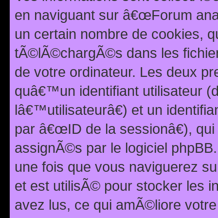
en naviguant sur â€œForum anarc
un certain nombre de cookies, qui
tÃ©lÃ©chargÃ©s dans les fichier
de votre ordinateur. Les deux p
quâ€™un identifiant utilisateur
lâ€™utilisateurâ€) et un identif
par â€œID de la sessionâ€), qu
assignÃ©s par le logiciel phpBB
une fois que vous naviguerez su
et est utilisÃ© pour stocker les 
avez lus, ce qui amÃ©liore votre 