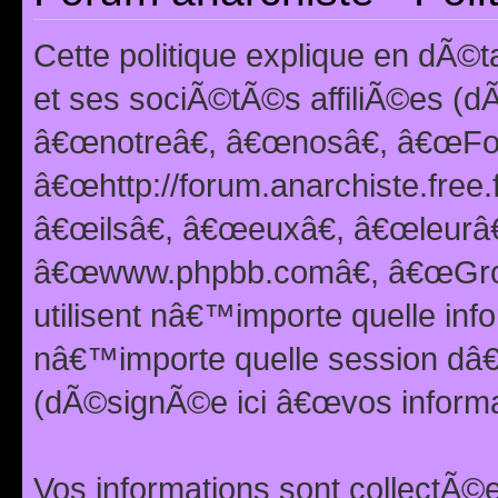
Cette politique explique en dÃ
et ses sociÃ©tÃ©s affiliÃ©es (d
â€œnotreâ€, â€œnosâ€, â€œFor
â€œhttp://forum.anarchiste.free.
â€œilsâ€, â€œeuxâ€, â€œleurâ€
â€œwww.phpbb.comâ€, â€œGro
utilisent nâ€™importe quelle inf
nâ€™importe quelle session dâ€™
(dÃ©signÃ©e ici â€œvos informat
Vos informations sont collectÃ