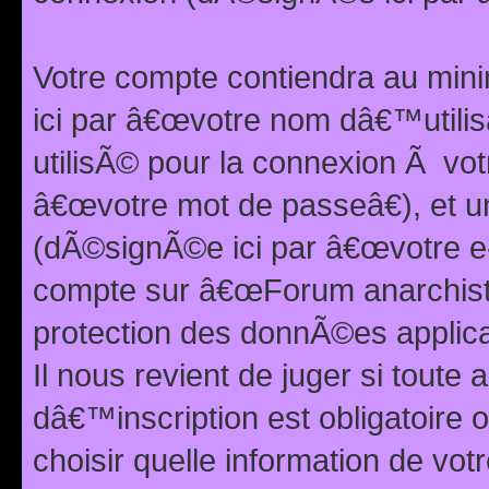
Votre compte contiendra au min
ici par â€œvotre nom dâ€™utilis
utilisÃ© pour la connexion Ã vo
â€œvotre mot de passeâ€), et u
(dÃ©signÃ©e ici par â€œvotre e-m
compte sur â€œForum anarchiste
protection des donnÃ©es applic
Il nous revient de juger si toute 
dâ€™inscription est obligatoire
choisir quelle information de vo