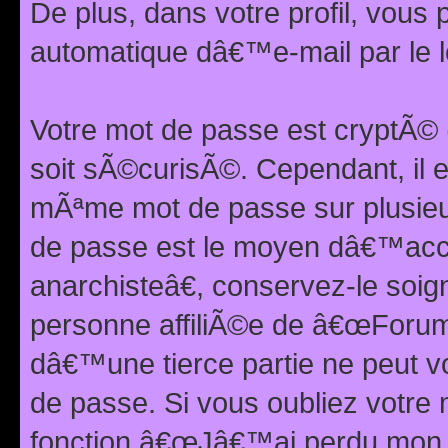
De plus, dans votre profil, vou
automatique dâ€™e-mail par le l
Votre mot de passe est cryptÃ©
soit sÃ©curisÃ©. Cependant, il 
mÃªme mot de passe sur plusieurs
de passe est le moyen dâ€™ac
anarchisteâ€, conservez-le soi
personne affiliÃ©e de â€œForum
dâ€™une tierce partie ne peut 
de passe. Si vous oubliez votre 
fonction â€œJâ€™ai perdu mon mo