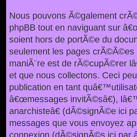
Nous pouvons Ã©galement crÃ©er
phpBB tout en naviguant sur â€œ
soient hors de portÃ©e du docum
seulement les pages crÃ©Ã©es p
maniÃ¨re est de rÃ©cupÃ©rer l
et que nous collectons. Ceci peu
publication en tant quâ€™utilisa
â€œmessages invitÃ©sâ€), lâ€
anarchisteâ€ (dÃ©signÃ©e ici p
messages que vous envoyez apr
connexion (dÃ©signÃ©s ici par