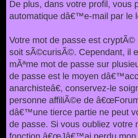
De plus, dans votre profil, vou
automatique dâ€™e-mail par le l
Votre mot de passe est cryptÃ©
soit sÃ©curisÃ©. Cependant, il 
mÃªme mot de passe sur plusieurs
de passe est le moyen dâ€™ac
anarchisteâ€, conservez-le soi
personne affiliÃ©e de â€œForum
dâ€™une tierce partie ne peut 
de passe. Si vous oubliez votre 
fonction â€œJâ€™ai perdu mon mo