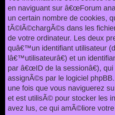
en naviguant sur â€œForum anarc
un certain nombre de cookies, qui
tÃ©lÃ©chargÃ©s dans les fichier
de votre ordinateur. Les deux p
quâ€™un identifiant utilisateur
lâ€™utilisateurâ€) et un identif
par â€œID de la sessionâ€), qu
assignÃ©s par le logiciel phpBB
une fois que vous naviguerez su
et est utilisÃ© pour stocker les 
avez lus, ce qui amÃ©liore votre 