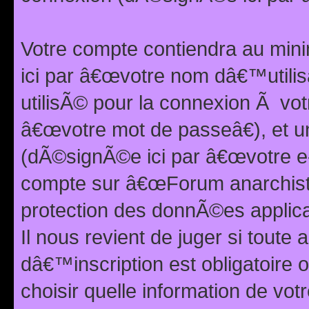
Votre compte contiendra au min
ici par â€œvotre nom dâ€™utilis
utilisÃ© pour la connexion Ã vo
â€œvotre mot de passeâ€), et u
(dÃ©signÃ©e ici par â€œvotre e-m
compte sur â€œForum anarchiste
protection des donnÃ©es applic
Il nous revient de juger si toute 
dâ€™inscription est obligatoire
choisir quelle information de vo