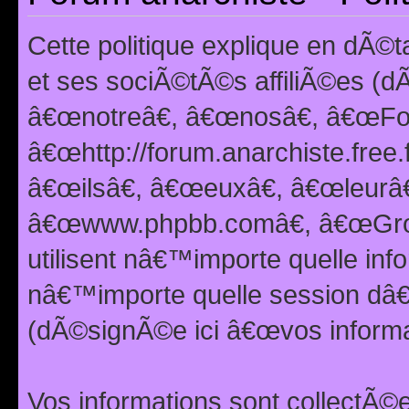
Cette politique explique en dÃ
et ses sociÃ©tÃ©s affiliÃ©es (d
â€œnotreâ€, â€œnosâ€, â€œFor
â€œhttp://forum.anarchiste.free.
â€œilsâ€, â€œeuxâ€, â€œleurâ€
â€œwww.phpbb.comâ€, â€œGro
utilisent nâ€™importe quelle inf
nâ€™importe quelle session dâ€™
(dÃ©signÃ©e ici â€œvos informat
Vos informations sont collectÃ