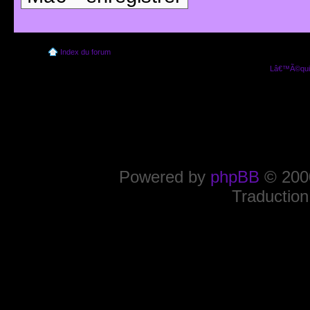
Index du forum
Lâ€™Ã©quip
Powered by
phpBB
© 2000
Traduction