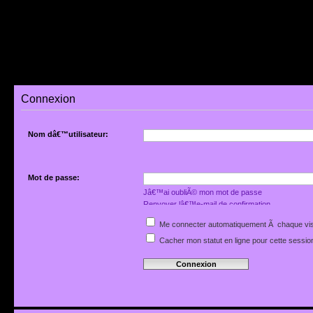
Connexion
Nom dâ€™utilisateur:
Mot de passe:
Jâ€™ai oubliÃ© mon mot de passe
Renvoyer lâ€™e-mail de confirmation
Me connecter automatiquement Ã chaque vis
Cacher mon statut en ligne pour cette sessio