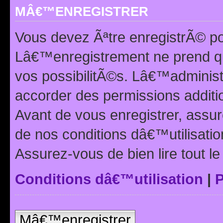
MÂ€™ENREGISTRER
Vous devez Ãªtre enregistrÃ© p
Lâ€™enregistrement ne prend q
vos possibilitÃ©s. Lâ€™adminis
accorder des permissions additio
Avant de vous enregistrer, ass
de nos conditions dâ€™utilisation
Assurez-vous de bien lire tout l
Conditions dâ€™utilisation
|
P
Mâ€™enregistrer