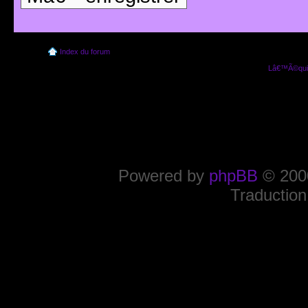
Index du forum
Lâ€™Ã©quip
Powered by
phpBB
© 2000
Traduction