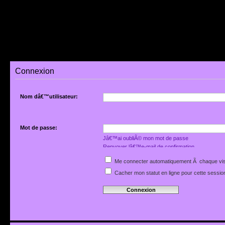
Connexion
Nom dâ€™utilisateur:
Mot de passe:
Jâ€™ai oubliÃ© mon mot de passe
Renvoyer lâ€™e-mail de confirmation
Me connecter automatiquement Ã chaque vis
Cacher mon statut en ligne pour cette sessio