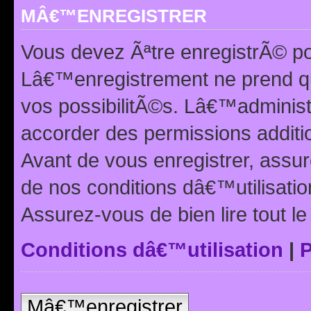
MÂ€™ENREGISTRER
Vous devez Ãªtre enregistrÃ© p
Lâ€™enregistrement ne prend q
vos possibilitÃ©s. Lâ€™adminis
accorder des permissions additio
Avant de vous enregistrer, ass
de nos conditions dâ€™utilisation
Assurez-vous de bien lire tout l
Conditions dâ€™utilisation
|
P
Mâ€™enregistrer