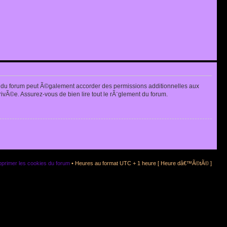
 du forum peut Ã©galement accorder des permissions additionnelles aux
rivÃ©e. Assurez-vous de bien lire tout le rÃ¨glement du forum.
primer les cookies du forum
• Heures au format UTC + 1 heure [ Heure dâ€™Ã©tÃ© ]