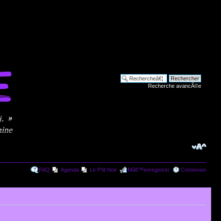
Recherche avancÃ©e
FAQ
Agenda
Le P'tit Noir
Mâ€™enregistrer
Connexion