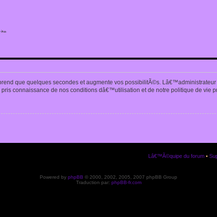
ite
n
prend que quelques secondes et augmente vos possibilitÃ©s. Lâ€™administrateur
pris connaissance de nos conditions dâ€™utilisation et de notre politique de vie p
Lâ€™Ã©quipe du forum
•
Sup
Powered by
phpBB
© 2000, 2002, 2005, 2007 phpBB Group
Traduction par:
phpBB-fr.com