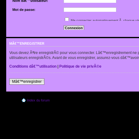
Nom dâ€™utilisateur:
Mot de passe:
Jâ€™ai oubliÃ© mon mot de passe
Me connecter automatiquement Ã chaque vis
Renvoyer lâ€™e-mail de confirmation
Cacher mon statut en ligne pour cette sessio
MÂ€™ENREGISTRER
Vous devez Ãªtre enregistrÃ© pour vous connecter. Lâ€™enregistrement ne 
utilisateurs enregistrÃ©s. Avant de vous enregistrer, assurez-vous dâ€™avoir 
Conditions dâ€™utilisation
|
Politique de vie privÃ©e
Mâ€™enregistrer
Index du forum