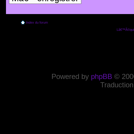
Index du forum
Lâ€™Ã©quip
Powered by
phpBB
© 2000
Traduction