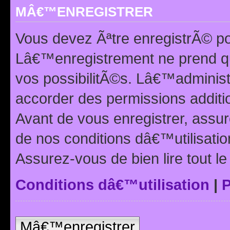
MÂ€™ENREGISTRER
Vous devez Ãªtre enregistrÃ© p
Lâ€™enregistrement ne prend q
vos possibilitÃ©s. Lâ€™adminis
accorder des permissions additio
Avant de vous enregistrer, ass
de nos conditions dâ€™utilisation
Assurez-vous de bien lire tout l
Conditions dâ€™utilisation
|
P
Mâ€™enregistrer