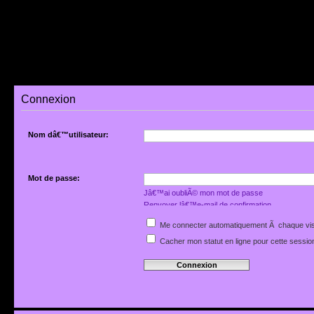
Connexion
Nom dâ€™utilisateur:
Mot de passe:
Jâ€™ai oubliÃ© mon mot de passe
Renvoyer lâ€™e-mail de confirmation
Me connecter automatiquement Ã chaque vis
Cacher mon statut en ligne pour cette sessio