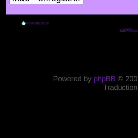
Index du forum
Lâ€™Ã©quip
Powered by
phpBB
© 2000
Traduction