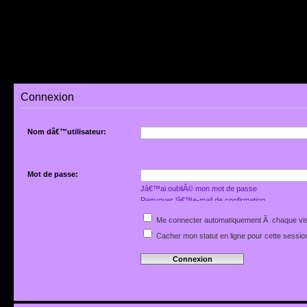
Connexion
Nom dâ€™utilisateur:
Mot de passe:
Jâ€™ai oubliÃ© mon mot de passe
Renvoyer lâ€™e-mail de confirmation
Me connecter automatiquement Ã chaque vis
Cacher mon statut en ligne pour cette sessio