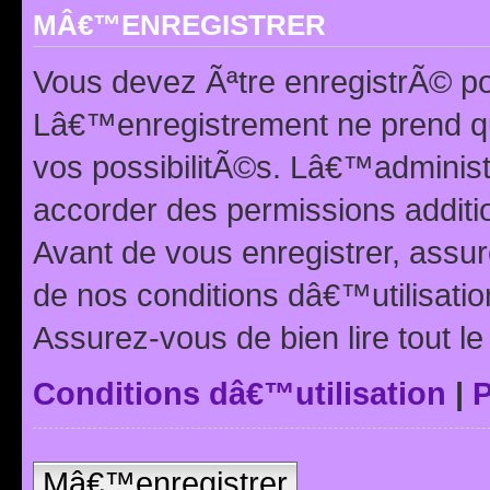
MÂ€™ENREGISTRER
Vous devez Ãªtre enregistrÃ© p
Lâ€™enregistrement ne prend q
vos possibilitÃ©s. Lâ€™adminis
accorder des permissions additio
Avant de vous enregistrer, ass
de nos conditions dâ€™utilisation
Assurez-vous de bien lire tout l
Conditions dâ€™utilisation
|
P
Mâ€™enregistrer