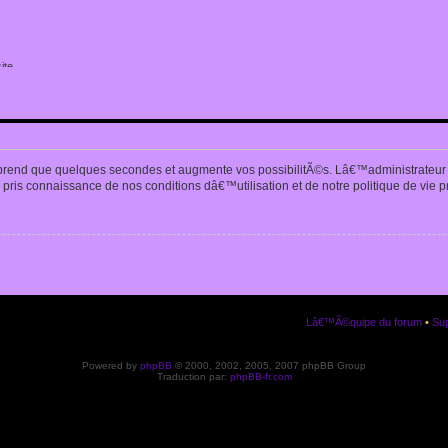
ite
n
prend que quelques secondes et augmente vos possibilitÃ©s. Lâ€™administrateur
pris connaissance de nos conditions dâ€™utilisation et de notre politique de vie p
Lâ€™Ã©quipe du forum
•
Sup
Powered by
phpBB
© 2000, 2002, 2005, 2007 phpBB Group
Traduction par:
phpBB-fr.com