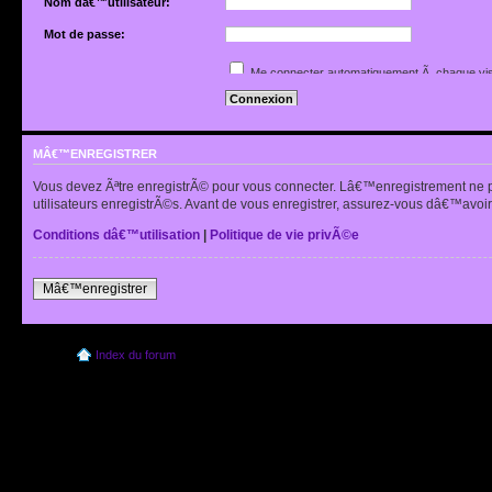
Nom dâ€™utilisateur:
Mot de passe:
Jâ€™ai oubliÃ© mon mot de passe
Me connecter automatiquement Ã chaque vis
Renvoyer lâ€™e-mail de confirmation
Cacher mon statut en ligne pour cette sessio
MÂ€™ENREGISTRER
Vous devez Ãªtre enregistrÃ© pour vous connecter. Lâ€™enregistrement ne 
utilisateurs enregistrÃ©s. Avant de vous enregistrer, assurez-vous dâ€™avoir 
Conditions dâ€™utilisation
|
Politique de vie privÃ©e
Mâ€™enregistrer
Index du forum