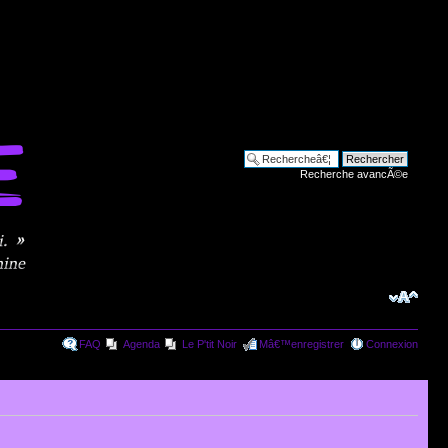
Recherche avancÃ©e
FAQ
Agenda
Le P'tit Noir
Mâ€™enregistrer
Connexion