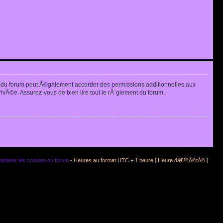
 du forum peut Ã©galement accorder des permissions additionnelles aux
rivÃ©e. Assurez-vous de bien lire tout le rÃ¨glement du forum.
primer les cookies du forum
• Heures au format UTC + 1 heure [ Heure dâ€™Ã©tÃ© ]