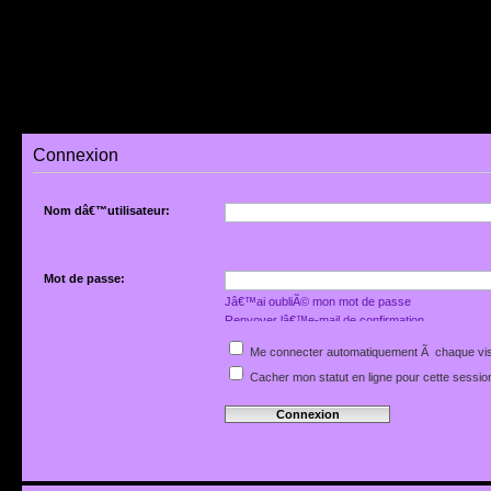
Connexion
Nom dâ€™utilisateur:
Mot de passe:
Jâ€™ai oubliÃ© mon mot de passe
Renvoyer lâ€™e-mail de confirmation
Me connecter automatiquement Ã chaque vis
Cacher mon statut en ligne pour cette sessio