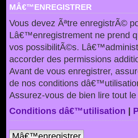
MÂ€™ENREGISTRER
Vous devez Ãªtre enregistrÃ© p
Lâ€™enregistrement ne prend q
vos possibilitÃ©s. Lâ€™adminis
accorder des permissions additio
Avant de vous enregistrer, ass
de nos conditions dâ€™utilisation
Assurez-vous de bien lire tout l
Conditions dâ€™utilisation
|
P
Mâ€™enregistrer