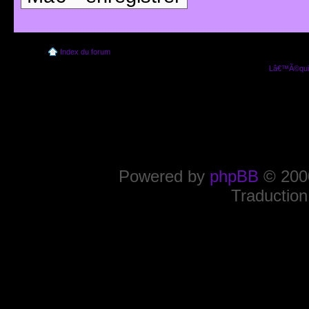
Index du forum
Lâ€™Ã©quip
Powered by
phpBB
© 2000
Traduction