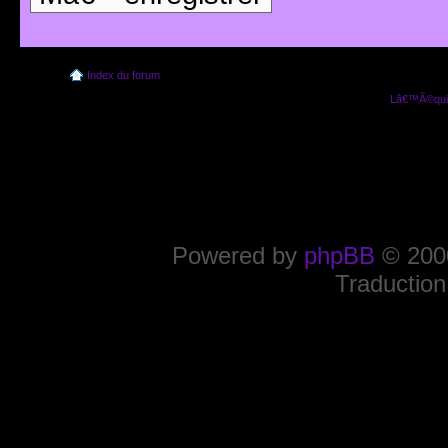
Index du forum
Lâ€™Ã©quip
Powered by
phpBB
© 2000
Traduction