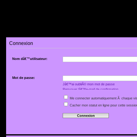
Connexion
Nom dâ€™utilisateur:
Mot de passe:
Jâ€™ai oubliÃ© mon mot de passe
Renvoyer lâ€™e-mail de confirmation
Me connecter automatiquement Ã chaque vis
Cacher mon statut en ligne pour cette sessio