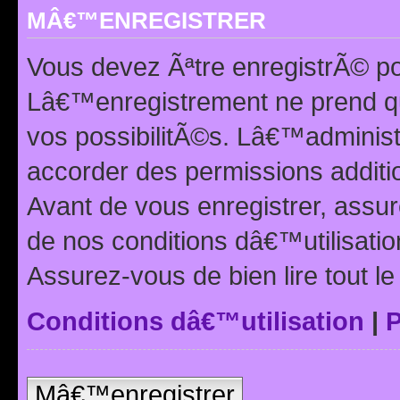
MÂ€™ENREGISTRER
Vous devez Ãªtre enregistrÃ© p
Lâ€™enregistrement ne prend q
vos possibilitÃ©s. Lâ€™adminis
accorder des permissions additio
Avant de vous enregistrer, ass
de nos conditions dâ€™utilisation
Assurez-vous de bien lire tout l
Conditions dâ€™utilisation
|
P
Mâ€™enregistrer