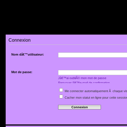
Connexion
Nom dâ€™utilisateur:
Mot de passe:
Jâ€™ai oubliÃ© mon mot de passe
Renvoyer lâ€™e-mail de confirmation
Me connecter automatiquement Ã chaque vis
Cacher mon statut en ligne pour cette sessio