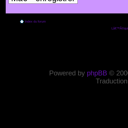
Index du forum
Lâ€™Ã©quip
Powered by
phpBB
© 2000
Traduction