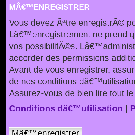
MÂ€™ENREGISTRER
Vous devez Ãªtre enregistrÃ© p
Lâ€™enregistrement ne prend q
vos possibilitÃ©s. Lâ€™adminis
accorder des permissions additio
Avant de vous enregistrer, ass
de nos conditions dâ€™utilisation
Assurez-vous de bien lire tout l
Conditions dâ€™utilisation
|
P
Mâ€™enregistrer