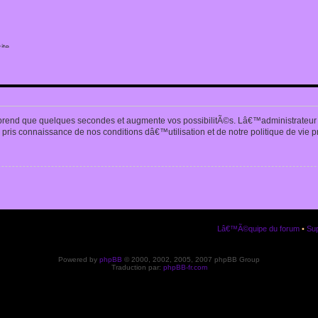
ite
n
prend que quelques secondes et augmente vos possibilitÃ©s. Lâ€™administrateur
pris connaissance de nos conditions dâ€™utilisation et de notre politique de vie p
Lâ€™Ã©quipe du forum
•
Sup
Powered by
phpBB
© 2000, 2002, 2005, 2007 phpBB Group
Traduction par:
phpBB-fr.com