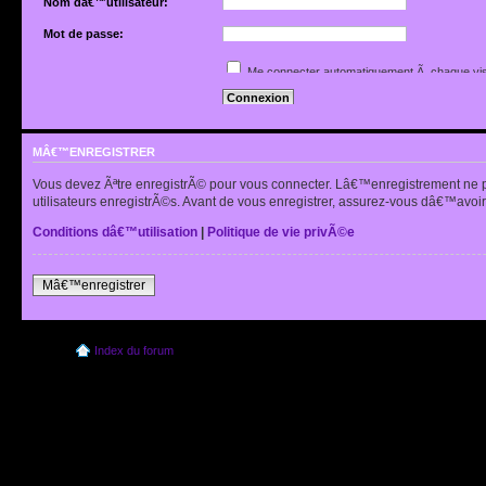
Nom dâ€™utilisateur:
Mot de passe:
Jâ€™ai oubliÃ© mon mot de passe
Me connecter automatiquement Ã chaque vis
Renvoyer lâ€™e-mail de confirmation
Cacher mon statut en ligne pour cette sessio
MÂ€™ENREGISTRER
Vous devez Ãªtre enregistrÃ© pour vous connecter. Lâ€™enregistrement ne 
utilisateurs enregistrÃ©s. Avant de vous enregistrer, assurez-vous dâ€™avoir 
Conditions dâ€™utilisation
|
Politique de vie privÃ©e
Mâ€™enregistrer
Index du forum