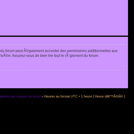
 du forum peut Ã©galement accorder des permissions additionnelles aux
rivÃ©e. Assurez-vous de bien lire tout le rÃ¨glement du forum.
primer les cookies du forum
• Heures au format UTC + 1 heure [ Heure dâ€™Ã©tÃ© ]