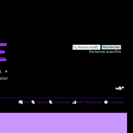
Recherche avancÃ©e
FAQ
Agenda
Le P'tit Noir
Mâ€™enregistrer
Connexion