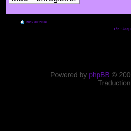
Index du forum
Lâ€™Ã©quip
Powered by
phpBB
© 2000
Traduction