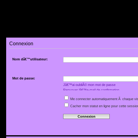
Connexion
Nom dâ€™utilisateur:
Mot de passe:
Jâ€™ai oubliÃ© mon mot de passe
Renvoyer lâ€™e-mail de confirmation
Me connecter automatiquement Ã chaque vis
Cacher mon statut en ligne pour cette sessio