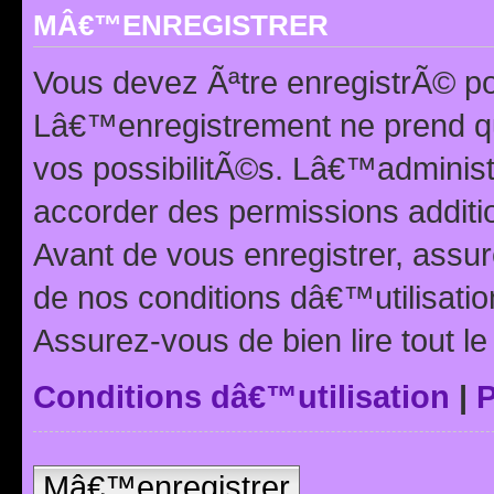
MÂ€™ENREGISTRER
Vous devez Ãªtre enregistrÃ© p
Lâ€™enregistrement ne prend q
vos possibilitÃ©s. Lâ€™adminis
accorder des permissions additio
Avant de vous enregistrer, ass
de nos conditions dâ€™utilisation
Assurez-vous de bien lire tout l
Conditions dâ€™utilisation
|
P
Mâ€™enregistrer