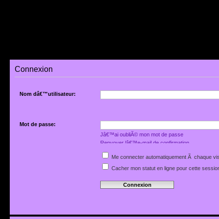
Connexion
Nom dâ€™utilisateur:
Mot de passe:
Jâ€™ai oubliÃ© mon mot de passe
Renvoyer lâ€™e-mail de confirmation
Me connecter automatiquement Ã chaque vis
Cacher mon statut en ligne pour cette sessio