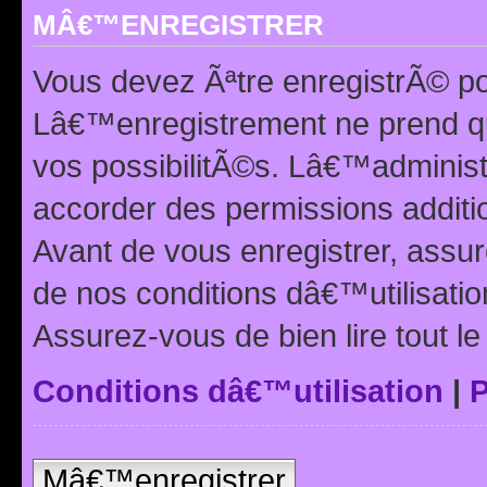
MÂ€™ENREGISTRER
Vous devez Ãªtre enregistrÃ© p
Lâ€™enregistrement ne prend q
vos possibilitÃ©s. Lâ€™adminis
accorder des permissions additio
Avant de vous enregistrer, ass
de nos conditions dâ€™utilisation
Assurez-vous de bien lire tout l
Conditions dâ€™utilisation
|
P
Mâ€™enregistrer