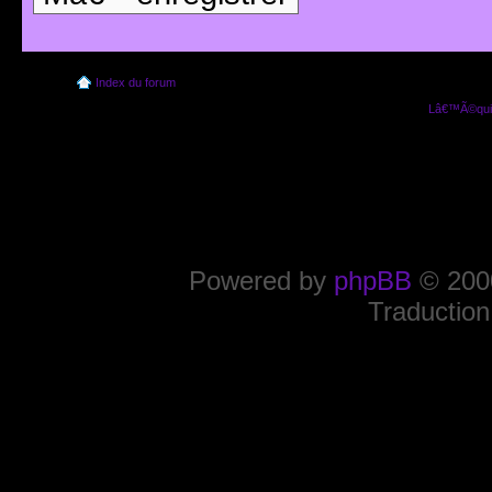
Index du forum
Lâ€™Ã©quip
Powered by
phpBB
© 2000
Traduction