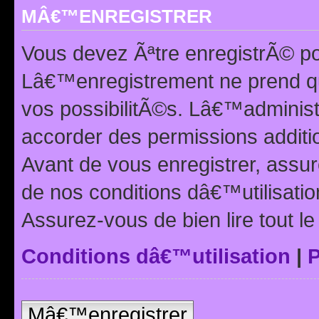
MÂ€™ENREGISTRER
Vous devez Ãªtre enregistrÃ© p
Lâ€™enregistrement ne prend q
vos possibilitÃ©s. Lâ€™adminis
accorder des permissions additio
Avant de vous enregistrer, ass
de nos conditions dâ€™utilisation
Assurez-vous de bien lire tout l
Conditions dâ€™utilisation
|
P
Mâ€™enregistrer