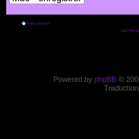
Index du forum
Lâ€™Ã©quip
Powered by
phpBB
© 2000
Traduction