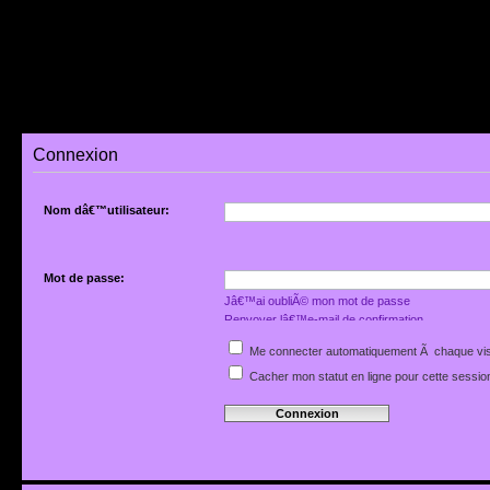
Connexion
Nom dâ€™utilisateur:
Mot de passe:
Jâ€™ai oubliÃ© mon mot de passe
Renvoyer lâ€™e-mail de confirmation
Me connecter automatiquement Ã chaque vis
Cacher mon statut en ligne pour cette sessio