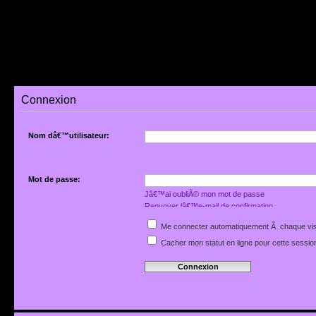
Connexion
Nom dâ€™utilisateur:
Mot de passe:
Jâ€™ai oubliÃ© mon mot de passe
Renvoyer lâ€™e-mail de confirmation
Me connecter automatiquement Ã chaque vis
Cacher mon statut en ligne pour cette sessio