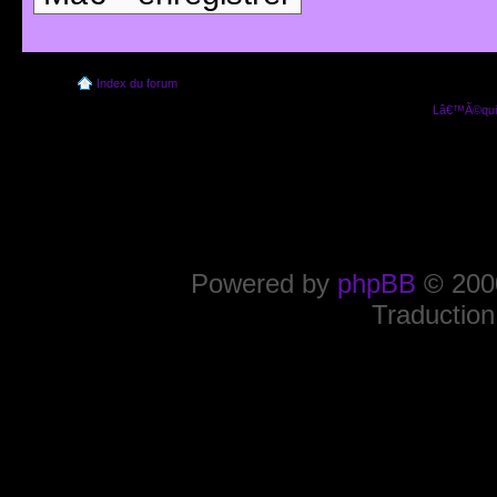
Index du forum
Lâ€™Ã©quip
Powered by
phpBB
© 2000
Traduction