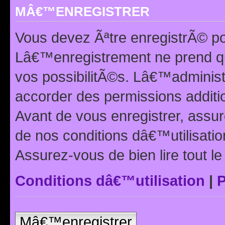
MÂ€™ENREGISTRER
Vous devez Ãªtre enregistrÃ© p
Lâ€™enregistrement ne prend q
vos possibilitÃ©s. Lâ€™adminis
accorder des permissions additio
Avant de vous enregistrer, ass
de nos conditions dâ€™utilisation
Assurez-vous de bien lire tout l
Conditions dâ€™utilisation
|
P
Mâ€™enregistrer