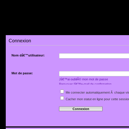
Connexion
Nom dâ€™utilisateur:
Mot de passe:
Jâ€™ai oubliÃ© mon mot de passe
Renvoyer lâ€™e-mail de confirmation
Me connecter automatiquement Ã chaque vis
Cacher mon statut en ligne pour cette sessio