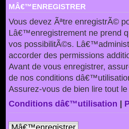
MÂ€™ENREGISTRER
Vous devez Ãªtre enregistrÃ© p
Lâ€™enregistrement ne prend q
vos possibilitÃ©s. Lâ€™adminis
accorder des permissions additio
Avant de vous enregistrer, ass
de nos conditions dâ€™utilisation
Assurez-vous de bien lire tout l
Conditions dâ€™utilisation
|
P
Mâ€™enregistrer