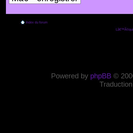
Index du forum
Lâ€™Ã©quip
Powered by
phpBB
© 2000
Traduction