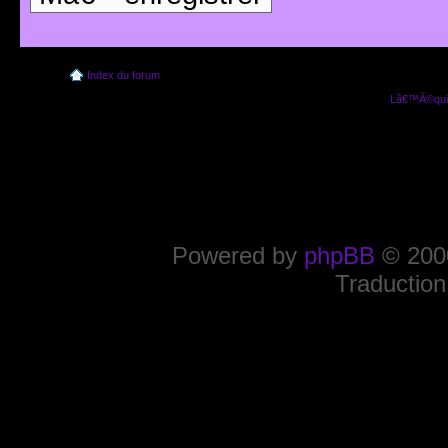
Index du forum
Lâ€™Ã©quip
Powered by
phpBB
© 2000
Traduction