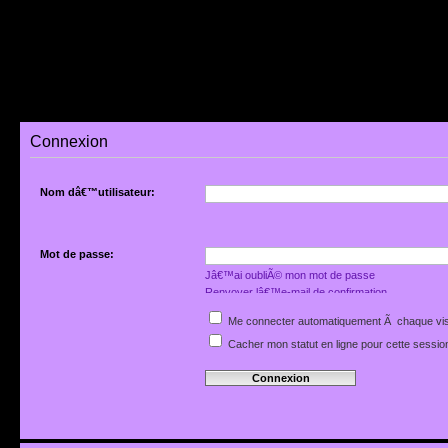
Connexion
Nom dâ€™utilisateur:
Mot de passe:
Jâ€™ai oubliÃ© mon mot de passe
Renvoyer lâ€™e-mail de confirmation
Me connecter automatiquement Ã chaque vis
Cacher mon statut en ligne pour cette sessio