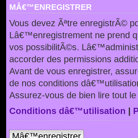
MÂ€™ENREGISTRER
Vous devez Ãªtre enregistrÃ© p
Lâ€™enregistrement ne prend q
vos possibilitÃ©s. Lâ€™adminis
accorder des permissions additio
Avant de vous enregistrer, ass
de nos conditions dâ€™utilisation
Assurez-vous de bien lire tout l
Conditions dâ€™utilisation
|
P
Mâ€™enregistrer