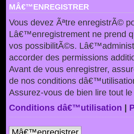
MÂ€™ENREGISTRER
Vous devez Ãªtre enregistrÃ© p
Lâ€™enregistrement ne prend q
vos possibilitÃ©s. Lâ€™adminis
accorder des permissions additio
Avant de vous enregistrer, ass
de nos conditions dâ€™utilisation
Assurez-vous de bien lire tout l
Conditions dâ€™utilisation
|
P
Mâ€™enregistrer