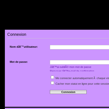
Connexion
Nom dâ€™utilisateur:
Mot de passe:
Jâ€™ai oubliÃ© mon mot de passe
Renvoyer lâ€™e-mail de confirmation
Me connecter automatiquement Ã chaque vis
Cacher mon statut en ligne pour cette sessio