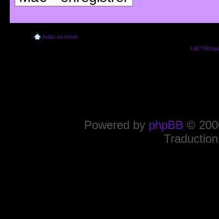
Index du forum
Lâ€™Ã©quip
Powered by
phpBB
© 2000
Traduction