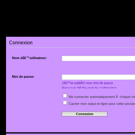
Connexion
Nom dâ€™utilisateur:
Mot de passe:
Jâ€™ai oubliÃ© mon mot de passe
Renvoyer lâ€™e-mail de confirmation
Me connecter automatiquement Ã chaque vis
Cacher mon statut en ligne pour cette sessio