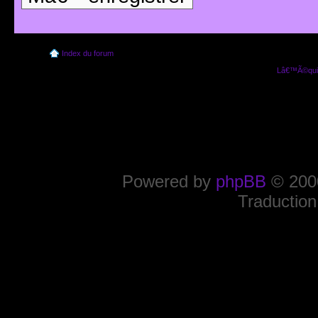
Index du forum
Lâ€™Ã©quip
Powered by
phpBB
© 2000
Traduction