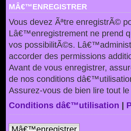
MÂ€™ENREGISTRER
Vous devez Ãªtre enregistrÃ© p
Lâ€™enregistrement ne prend q
vos possibilitÃ©s. Lâ€™adminis
accorder des permissions additio
Avant de vous enregistrer, ass
de nos conditions dâ€™utilisation
Assurez-vous de bien lire tout l
Conditions dâ€™utilisation
|
P
Mâ€™enregistrer