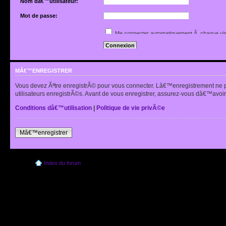
Nom dâ€™utilisateur:
Mot de passe:
Jâ€™ai oubliÃ© mon mot de passe
Me connecter automatiquement Ã chaque vis
Renvoyer lâ€™e-mail de confirmation
Cacher mon statut en ligne pour cette sessio
MÂ€™ENREGISTRER
Vous devez Ãªtre enregistrÃ© pour vous connecter. Lâ€™enregistrement ne 
utilisateurs enregistrÃ©s. Avant de vous enregistrer, assurez-vous dâ€™avoir 
Conditions dâ€™utilisation
|
Politique de vie privÃ©e
Mâ€™enregistrer
Index du forum