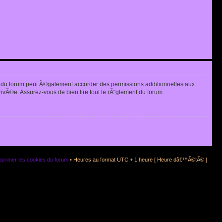
 du forum peut Ã©galement accorder des permissions additionnelles aux
rivÃ©e. Assurez-vous de bien lire tout le rÃ¨glement du forum.
primer les cookies du forum
• Heures au format UTC + 1 heure [ Heure dâ€™Ã©tÃ© ]