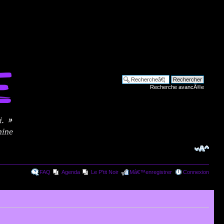
Recherche avancÃ©e
FAQ
Agenda
Le P'tit Noir
Mâ€™enregistrer
Connexion