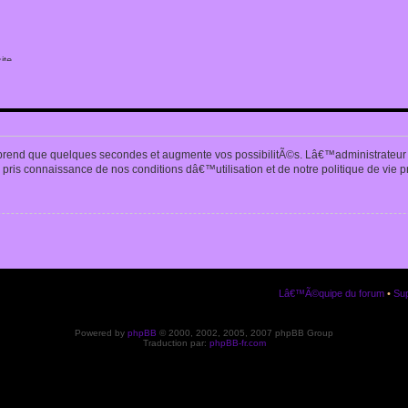
ite
n
prend que quelques secondes et augmente vos possibilitÃ©s. Lâ€™administrateur
pris connaissance de nos conditions dâ€™utilisation et de notre politique de vie p
Lâ€™Ã©quipe du forum
•
Sup
Powered by
phpBB
© 2000, 2002, 2005, 2007 phpBB Group
Traduction par:
phpBB-fr.com