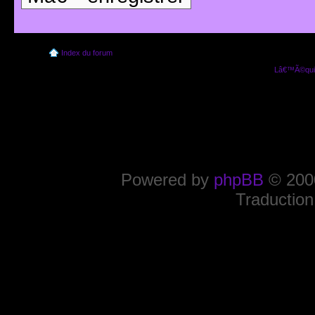
Index du forum
Lâ€™Ã©quip
Powered by
phpBB
© 2000
Traduction