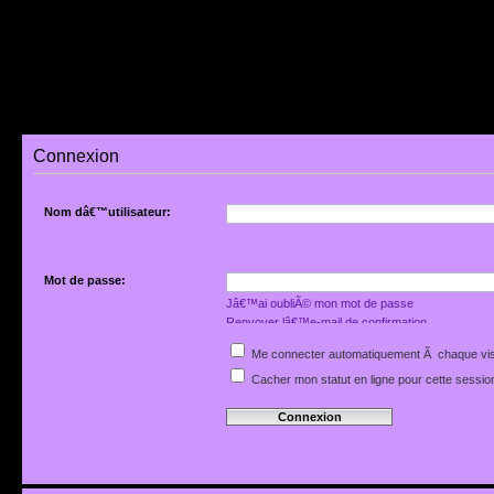
Connexion
Nom dâ€™utilisateur:
Mot de passe:
Jâ€™ai oubliÃ© mon mot de passe
Renvoyer lâ€™e-mail de confirmation
Me connecter automatiquement Ã chaque vis
Cacher mon statut en ligne pour cette sessio