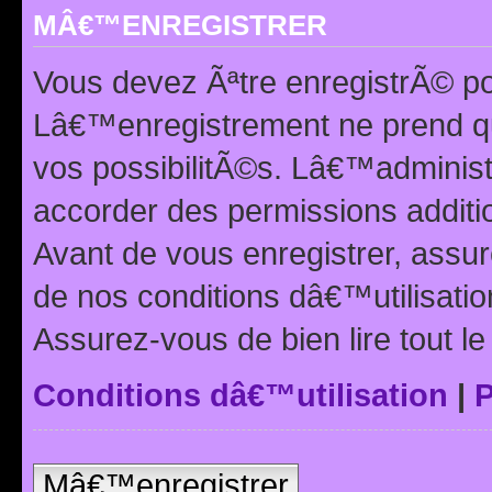
MÂ€™ENREGISTRER
Vous devez Ãªtre enregistrÃ© p
Lâ€™enregistrement ne prend q
vos possibilitÃ©s. Lâ€™adminis
accorder des permissions additio
Avant de vous enregistrer, ass
de nos conditions dâ€™utilisation
Assurez-vous de bien lire tout l
Conditions dâ€™utilisation
|
P
Mâ€™enregistrer