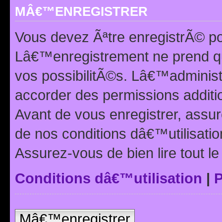
MÂ€™ENREGISTRER
Vous devez Ãªtre enregistrÃ© p
Lâ€™enregistrement ne prend q
vos possibilitÃ©s. Lâ€™adminis
accorder des permissions additio
Avant de vous enregistrer, ass
de nos conditions dâ€™utilisation
Assurez-vous de bien lire tout l
Conditions dâ€™utilisation
|
P
Mâ€™enregistrer