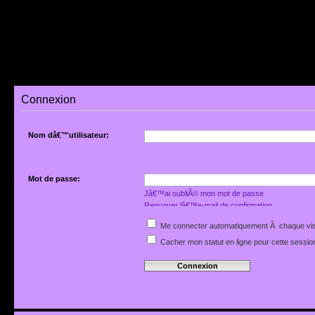
Connexion
Nom dâ€™utilisateur:
Mot de passe:
Jâ€™ai oubliÃ© mon mot de passe
Renvoyer lâ€™e-mail de confirmation
Me connecter automatiquement Ã chaque vis
Cacher mon statut en ligne pour cette sessio