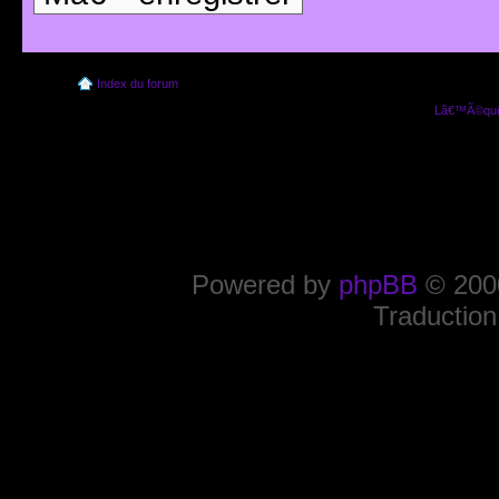
Index du forum
Lâ€™Ã©quip
Powered by
phpBB
© 2000
Traduction