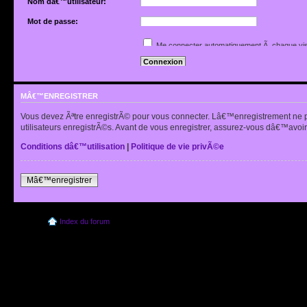
Nom dâ€™utilisateur:
Mot de passe:
Jâ€™ai oubliÃ© mon mot de passe
Me connecter automatiquement Ã chaque vis
Renvoyer lâ€™e-mail de confirmation
Cacher mon statut en ligne pour cette sessio
MÂ€™ENREGISTRER
Vous devez Ãªtre enregistrÃ© pour vous connecter. Lâ€™enregistrement ne 
utilisateurs enregistrÃ©s. Avant de vous enregistrer, assurez-vous dâ€™avoir 
Conditions dâ€™utilisation
|
Politique de vie privÃ©e
Mâ€™enregistrer
Index du forum