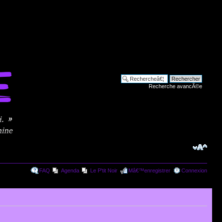
Recherche avancÃ©e
FAQ
Agenda
Le P'tit Noir
Mâ€™enregistrer
Connexion