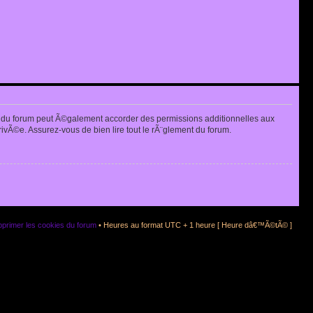
 du forum peut Ã©galement accorder des permissions additionnelles aux
rivÃ©e. Assurez-vous de bien lire tout le rÃ¨glement du forum.
primer les cookies du forum
• Heures au format UTC + 1 heure [ Heure dâ€™Ã©tÃ© ]