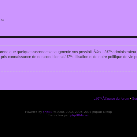
ite
n
prend que quelques secondes et augmente vos possibilitÃ©s. Lâ€™administrateur
pris connaissance de nos conditions dâ€™utilisation et de notre politique de vie p
Lâ€™Ã©quipe du forum
•
Sup
Powered by
phpBB
© 2000, 2002, 2005, 2007 phpBB Group
Traduction par:
phpBB-fr.com