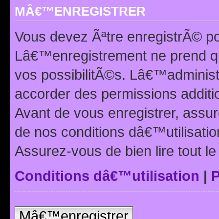
MÂ€™ENREGISTRER
Vous devez Ãªtre enregistrÃ© p
Lâ€™enregistrement ne prend q
vos possibilitÃ©s. Lâ€™adminis
accorder des permissions additio
Avant de vous enregistrer, ass
de nos conditions dâ€™utilisation
Assurez-vous de bien lire tout l
Conditions dâ€™utilisation
|
P
Mâ€™enregistrer