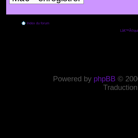
Index du forum
Lâ€™Ã©quip
Powered by
phpBB
© 2000
Traduction