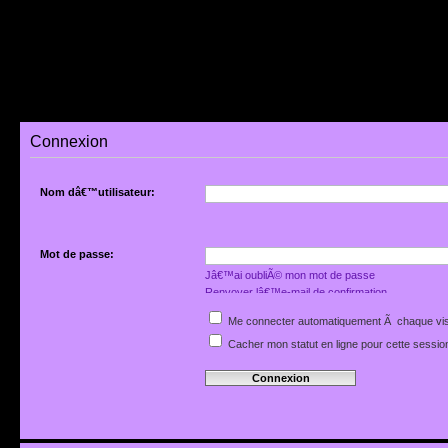
Connexion
Nom dâ€™utilisateur:
Mot de passe:
Jâ€™ai oubliÃ© mon mot de passe
Renvoyer lâ€™e-mail de confirmation
Me connecter automatiquement Ã chaque vis
Cacher mon statut en ligne pour cette sessio