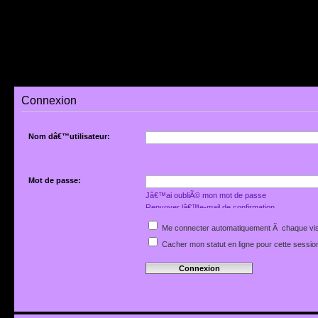
Connexion
Nom dâ€™utilisateur:
Mot de passe:
Jâ€™ai oubliÃ© mon mot de passe
Renvoyer lâ€™e-mail de confirmation
Me connecter automatiquement Ã chaque vis
Cacher mon statut en ligne pour cette sessio