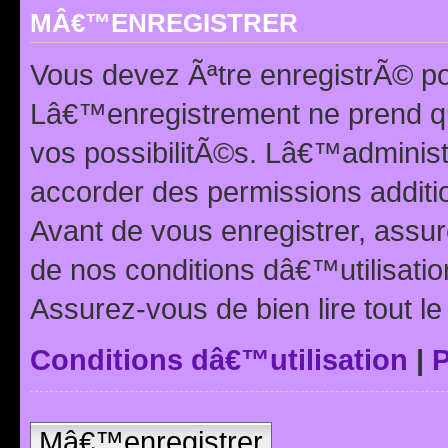
MÂ€™ENREGISTRER
Vous devez Ãªtre enregistrÃ© p
Lâ€™enregistrement ne prend q
vos possibilitÃ©s. Lâ€™adminis
accorder des permissions additio
Avant de vous enregistrer, ass
de nos conditions dâ€™utilisation
Assurez-vous de bien lire tout l
Conditions dâ€™utilisation
|
P
Mâ€™enregistrer