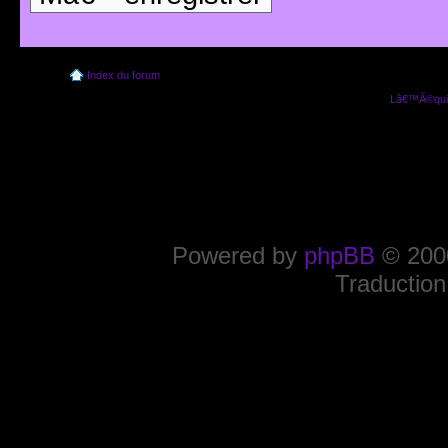
Index du forum
Lâ€™Ã©quip
Powered by
phpBB
© 2000
Traduction