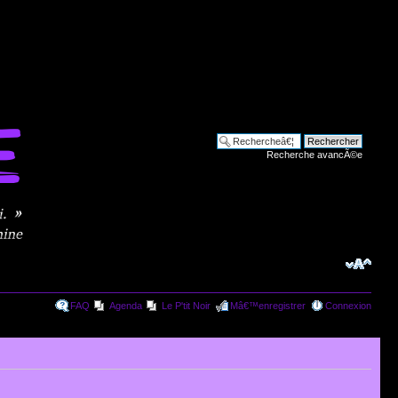
Recherche avancÃ©e
FAQ
Agenda
Le P'tit Noir
Mâ€™enregistrer
Connexion