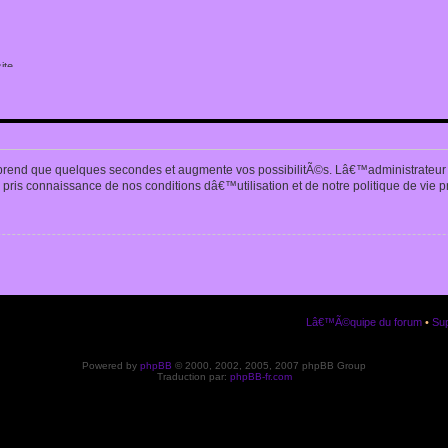
ite
n
prend que quelques secondes et augmente vos possibilitÃ©s. Lâ€™administrateur
pris connaissance de nos conditions dâ€™utilisation et de notre politique de vie p
Lâ€™Ã©quipe du forum
•
Sup
Powered by
phpBB
© 2000, 2002, 2005, 2007 phpBB Group
Traduction par:
phpBB-fr.com