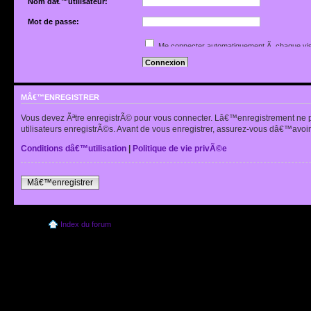
Nom dâ€™utilisateur:
Mot de passe:
Jâ€™ai oubliÃ© mon mot de passe
Me connecter automatiquement Ã chaque vis
Renvoyer lâ€™e-mail de confirmation
Cacher mon statut en ligne pour cette sessio
MÂ€™ENREGISTRER
Vous devez Ãªtre enregistrÃ© pour vous connecter. Lâ€™enregistrement ne 
utilisateurs enregistrÃ©s. Avant de vous enregistrer, assurez-vous dâ€™avoir 
Conditions dâ€™utilisation
|
Politique de vie privÃ©e
Mâ€™enregistrer
Index du forum