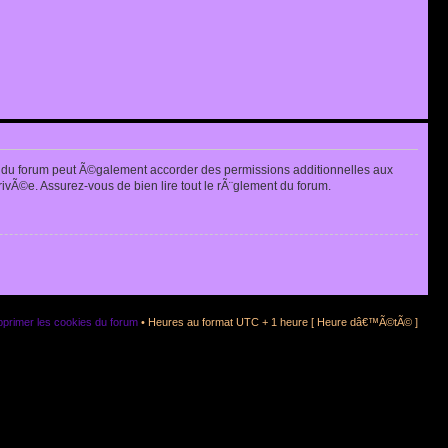
 du forum peut Ã©galement accorder des permissions additionnelles aux
rivÃ©e. Assurez-vous de bien lire tout le rÃ¨glement du forum.
primer les cookies du forum
• Heures au format UTC + 1 heure [ Heure dâ€™Ã©tÃ© ]