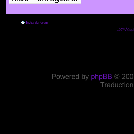
Index du forum
Lâ€™Ã©quip
Powered by
phpBB
© 2000
Traduction