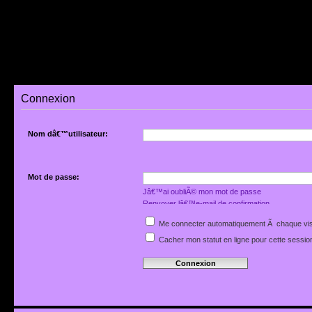
Connexion
Nom dâ€™utilisateur:
Mot de passe:
Jâ€™ai oubliÃ© mon mot de passe
Renvoyer lâ€™e-mail de confirmation
Me connecter automatiquement Ã chaque vis
Cacher mon statut en ligne pour cette sessio