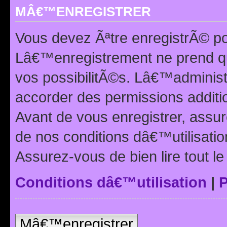
MÂ€™ENREGISTRER
Vous devez Ãªtre enregistrÃ© p
Lâ€™enregistrement ne prend q
vos possibilitÃ©s. Lâ€™adminis
accorder des permissions additio
Avant de vous enregistrer, ass
de nos conditions dâ€™utilisation
Assurez-vous de bien lire tout l
Conditions dâ€™utilisation
|
P
Mâ€™enregistrer