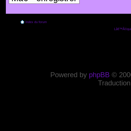
Index du forum
Lâ€™Ã©quip
Powered by
phpBB
© 2000
Traduction