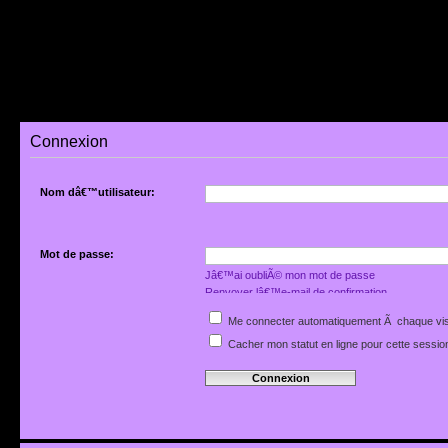
Connexion
Nom dâ€™utilisateur:
Mot de passe:
Jâ€™ai oubliÃ© mon mot de passe
Renvoyer lâ€™e-mail de confirmation
Me connecter automatiquement Ã chaque vis
Cacher mon statut en ligne pour cette sessio