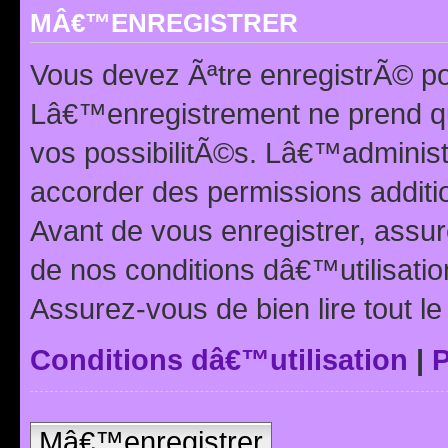
MÂ€™ENREGISTRER
Vous devez Ãªtre enregistrÃ© p
Lâ€™enregistrement ne prend q
vos possibilitÃ©s. Lâ€™adminis
accorder des permissions additio
Avant de vous enregistrer, ass
de nos conditions dâ€™utilisation
Assurez-vous de bien lire tout l
Conditions dâ€™utilisation
|
P
Mâ€™enregistrer