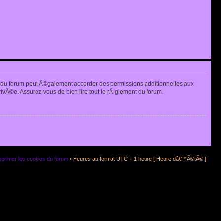
 du forum peut Ã©galement accorder des permissions additionnelles aux
rivÃ©e. Assurez-vous de bien lire tout le rÃ¨glement du forum.
primer les cookies du forum
• Heures au format UTC + 1 heure [ Heure dâ€™Ã©tÃ© ]