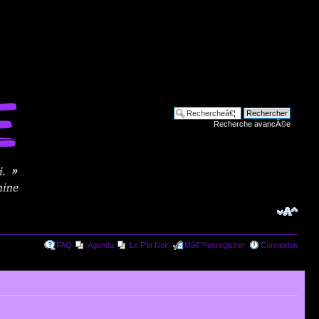
Recherche avancÃ©e
FAQ
Agenda
Le P'tit Noir
Mâ€™enregistrer
Connexion