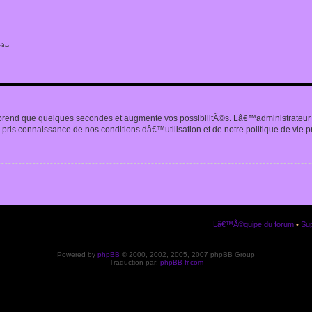
ite
n
prend que quelques secondes et augmente vos possibilitÃ©s. Lâ€™administrateur
pris connaissance de nos conditions dâ€™utilisation et de notre politique de vie p
Lâ€™Ã©quipe du forum
•
Sup
Powered by
phpBB
© 2000, 2002, 2005, 2007 phpBB Group
Traduction par:
phpBB-fr.com