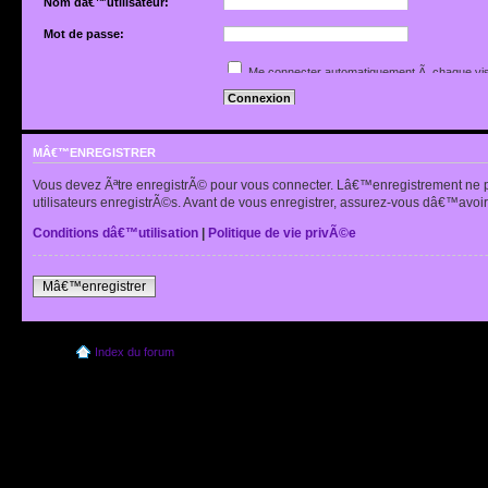
Nom dâ€™utilisateur:
Mot de passe:
Jâ€™ai oubliÃ© mon mot de passe
Me connecter automatiquement Ã chaque vis
Renvoyer lâ€™e-mail de confirmation
Cacher mon statut en ligne pour cette sessio
MÂ€™ENREGISTRER
Vous devez Ãªtre enregistrÃ© pour vous connecter. Lâ€™enregistrement ne 
utilisateurs enregistrÃ©s. Avant de vous enregistrer, assurez-vous dâ€™avoir 
Conditions dâ€™utilisation
|
Politique de vie privÃ©e
Mâ€™enregistrer
Index du forum