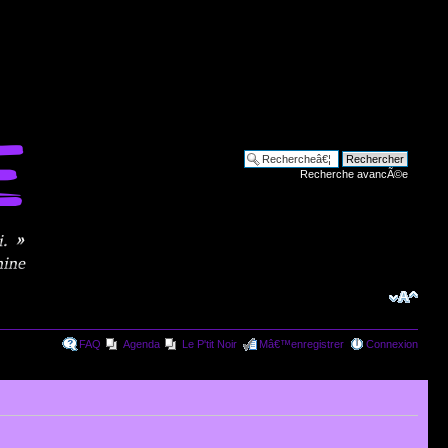
Recherche avancÃ©e
FAQ
Agenda
Le P'tit Noir
Mâ€™enregistrer
Connexion