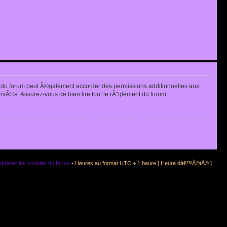
 du forum peut Ã©galement accorder des permissions additionnelles aux
rivÃ©e. Assurez-vous de bien lire tout le rÃ¨glement du forum.
primer les cookies du forum
• Heures au format UTC + 1 heure [ Heure dâ€™Ã©tÃ© ]