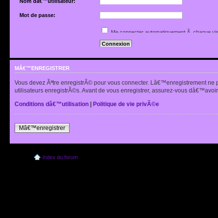
Nom dâ€™utilisateur:
Mot de passe:
Jâ€™ai oubliÃ© mon mot de passe
Me connecter automatiquement Ã chaque vis
Renvoyer lâ€™e-mail de confirmation
Cacher mon statut en ligne pour cette sessio
MÂ€™ENREGISTRER
Vous devez Ãªtre enregistrÃ© pour vous connecter. Lâ€™enregistrement ne 
utilisateurs enregistrÃ©s. Avant de vous enregistrer, assurez-vous dâ€™avoir 
Conditions dâ€™utilisation
|
Politique de vie privÃ©e
Mâ€™enregistrer
Index du forum