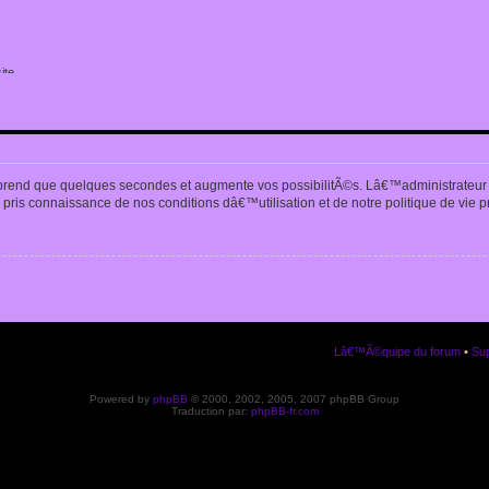
ite
n
prend que quelques secondes et augmente vos possibilitÃ©s. Lâ€™administrateur
pris connaissance de nos conditions dâ€™utilisation et de notre politique de vie p
Lâ€™Ã©quipe du forum
•
Sup
Powered by
phpBB
© 2000, 2002, 2005, 2007 phpBB Group
Traduction par:
phpBB-fr.com