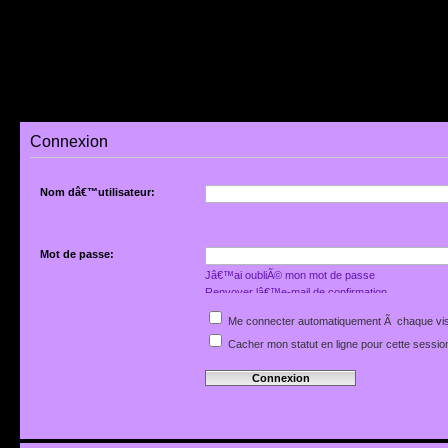
Connexion
Nom dâ€™utilisateur:
Mot de passe:
Jâ€™ai oubliÃ© mon mot de passe
Renvoyer lâ€™e-mail de confirmation
Me connecter automatiquement Ã chaque vis
Cacher mon statut en ligne pour cette sessio