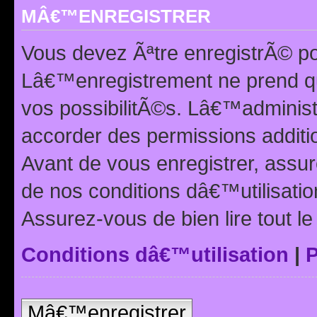
MÂ€™ENREGISTRER
Vous devez Ãªtre enregistrÃ© p
Lâ€™enregistrement ne prend q
vos possibilitÃ©s. Lâ€™adminis
accorder des permissions additio
Avant de vous enregistrer, ass
de nos conditions dâ€™utilisation
Assurez-vous de bien lire tout l
Conditions dâ€™utilisation
|
P
Mâ€™enregistrer