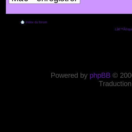
Index du forum
Lâ€™Ã©quip
Powered by
phpBB
© 2000
Traduction