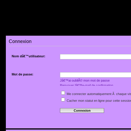
Connexion
Nom dâ€™utilisateur:
Mot de passe:
Jâ€™ai oubliÃ© mon mot de passe
Renvoyer lâ€™e-mail de confirmation
Me connecter automatiquement Ã chaque vis
Cacher mon statut en ligne pour cette sessio