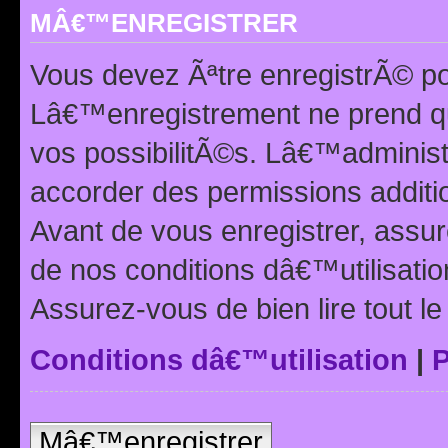
MÂ€™ENREGISTRER
Vous devez Ãªtre enregistrÃ© p
Lâ€™enregistrement ne prend q
vos possibilitÃ©s. Lâ€™adminis
accorder des permissions additio
Avant de vous enregistrer, ass
de nos conditions dâ€™utilisation
Assurez-vous de bien lire tout l
Conditions dâ€™utilisation
|
P
Mâ€™enregistrer