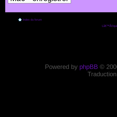
Index du forum
Lâ€™Ã©quip
Powered by
phpBB
© 2000
Traduction