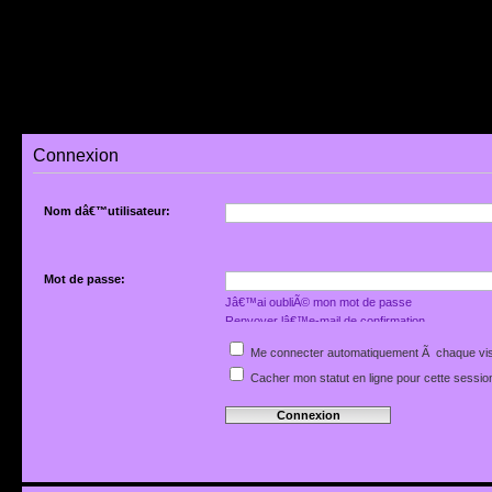
Connexion
Nom dâ€™utilisateur:
Mot de passe:
Jâ€™ai oubliÃ© mon mot de passe
Renvoyer lâ€™e-mail de confirmation
Me connecter automatiquement Ã chaque vis
Cacher mon statut en ligne pour cette sessio