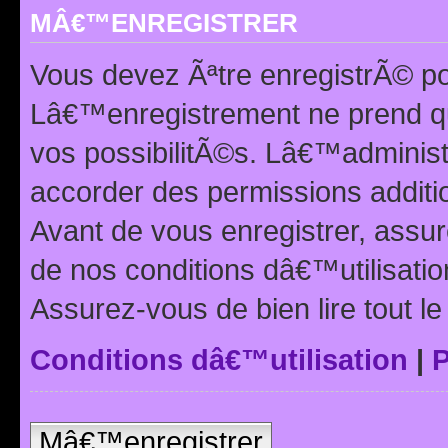
MÂ€™ENREGISTRER
Vous devez Ãªtre enregistrÃ© p
Lâ€™enregistrement ne prend q
vos possibilitÃ©s. Lâ€™adminis
accorder des permissions additio
Avant de vous enregistrer, ass
de nos conditions dâ€™utilisation
Assurez-vous de bien lire tout l
Conditions dâ€™utilisation
|
P
Mâ€™enregistrer