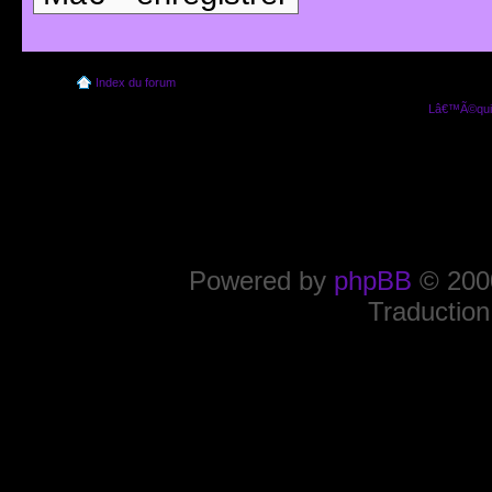
Index du forum
Lâ€™Ã©quip
Powered by
phpBB
© 2000
Traduction