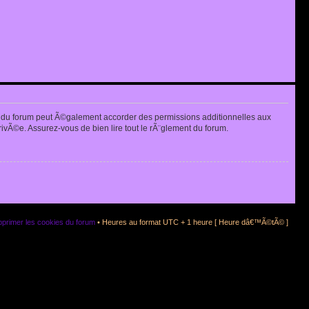
 du forum peut Ã©galement accorder des permissions additionnelles aux
rivÃ©e. Assurez-vous de bien lire tout le rÃ¨glement du forum.
primer les cookies du forum
• Heures au format UTC + 1 heure [ Heure dâ€™Ã©tÃ© ]