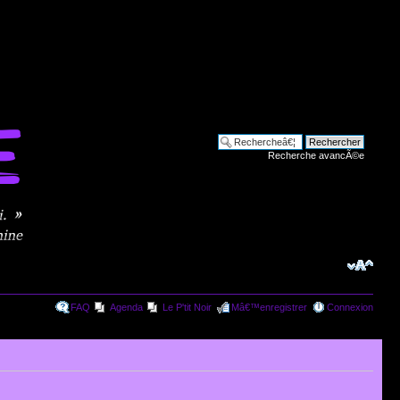
Recherche avancÃ©e
FAQ
Agenda
Le P'tit Noir
Mâ€™enregistrer
Connexion