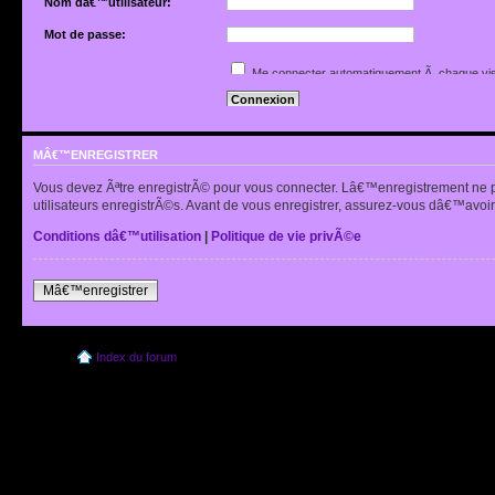
Nom dâ€™utilisateur:
Mot de passe:
Jâ€™ai oubliÃ© mon mot de passe
Me connecter automatiquement Ã chaque vis
Renvoyer lâ€™e-mail de confirmation
Cacher mon statut en ligne pour cette sessio
MÂ€™ENREGISTRER
Vous devez Ãªtre enregistrÃ© pour vous connecter. Lâ€™enregistrement ne 
utilisateurs enregistrÃ©s. Avant de vous enregistrer, assurez-vous dâ€™avoir 
Conditions dâ€™utilisation
|
Politique de vie privÃ©e
Mâ€™enregistrer
Index du forum