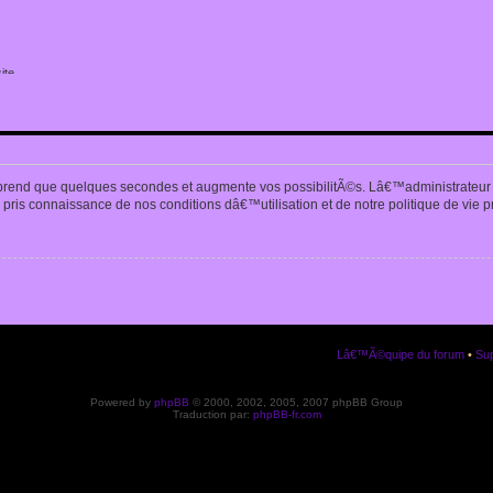
ite
n
prend que quelques secondes et augmente vos possibilitÃ©s. Lâ€™administrateur
pris connaissance de nos conditions dâ€™utilisation et de notre politique de vie p
Lâ€™Ã©quipe du forum
•
Sup
Powered by
phpBB
© 2000, 2002, 2005, 2007 phpBB Group
Traduction par:
phpBB-fr.com