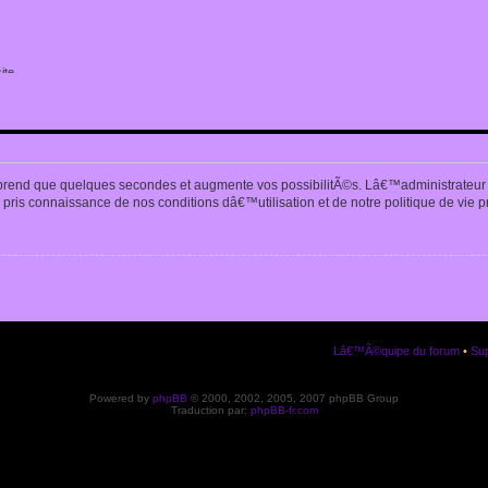
ite
n
prend que quelques secondes et augmente vos possibilitÃ©s. Lâ€™administrateur
pris connaissance de nos conditions dâ€™utilisation et de notre politique de vie p
Lâ€™Ã©quipe du forum
•
Sup
Powered by
phpBB
© 2000, 2002, 2005, 2007 phpBB Group
Traduction par:
phpBB-fr.com