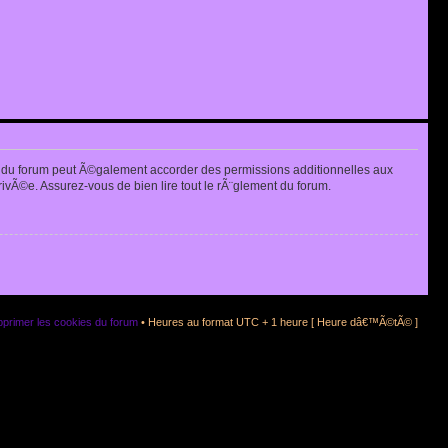
 du forum peut Ã©galement accorder des permissions additionnelles aux
rivÃ©e. Assurez-vous de bien lire tout le rÃ¨glement du forum.
primer les cookies du forum
• Heures au format UTC + 1 heure [ Heure dâ€™Ã©tÃ© ]