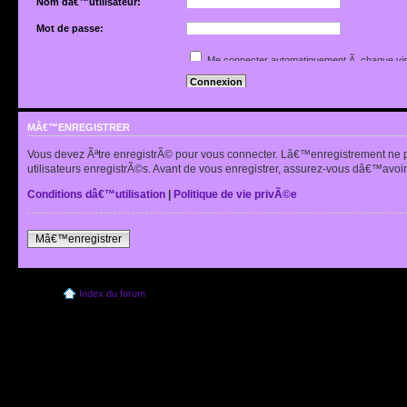
Nom dâ€™utilisateur:
Mot de passe:
Jâ€™ai oubliÃ© mon mot de passe
Me connecter automatiquement Ã chaque vis
Renvoyer lâ€™e-mail de confirmation
Cacher mon statut en ligne pour cette sessio
MÂ€™ENREGISTRER
Vous devez Ãªtre enregistrÃ© pour vous connecter. Lâ€™enregistrement ne 
utilisateurs enregistrÃ©s. Avant de vous enregistrer, assurez-vous dâ€™avoir 
Conditions dâ€™utilisation
|
Politique de vie privÃ©e
Mâ€™enregistrer
Index du forum