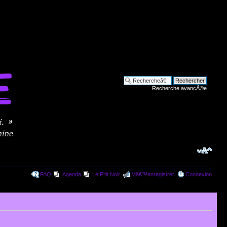
Recherche avancÃ©e
FAQ
Agenda
Le P'tit Noir
Mâ€™enregistrer
Connexion