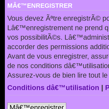
MÂ€™ENREGISTRER
Vous devez Ãªtre enregistrÃ© p
Lâ€™enregistrement ne prend q
vos possibilitÃ©s. Lâ€™adminis
accorder des permissions additio
Avant de vous enregistrer, ass
de nos conditions dâ€™utilisation
Assurez-vous de bien lire tout l
Conditions dâ€™utilisation
|
P
Mâ€™enregistrer