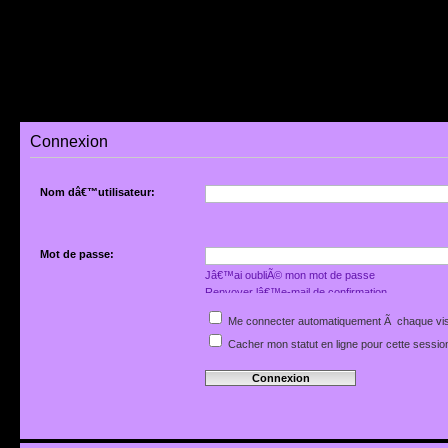
Connexion
Nom dâ€™utilisateur:
Mot de passe:
Jâ€™ai oubliÃ© mon mot de passe
Renvoyer lâ€™e-mail de confirmation
Me connecter automatiquement Ã chaque vis
Cacher mon statut en ligne pour cette sessio