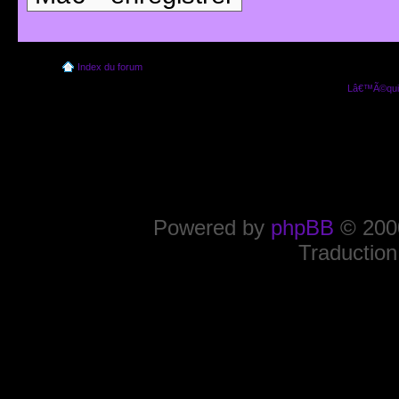
Index du forum
Lâ€™Ã©quip
Powered by
phpBB
© 2000
Traduction