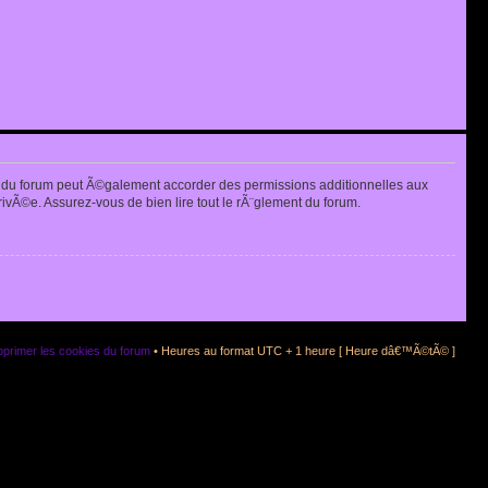
 du forum peut Ã©galement accorder des permissions additionnelles aux
rivÃ©e. Assurez-vous de bien lire tout le rÃ¨glement du forum.
primer les cookies du forum
• Heures au format UTC + 1 heure [ Heure dâ€™Ã©tÃ© ]