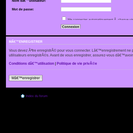
Nom dâ€™utilisateur:
Mot de passe:
Jâ€™ai oubliÃ© mon mot de passe
Me connecter automatiquement Ã chaque vis
Renvoyer lâ€™e-mail de confirmation
Cacher mon statut en ligne pour cette sessio
MÂ€™ENREGISTRER
Vous devez Ãªtre enregistrÃ© pour vous connecter. Lâ€™enregistrement ne 
utilisateurs enregistrÃ©s. Avant de vous enregistrer, assurez-vous dâ€™avoir 
Conditions dâ€™utilisation
|
Politique de vie privÃ©e
Mâ€™enregistrer
Index du forum