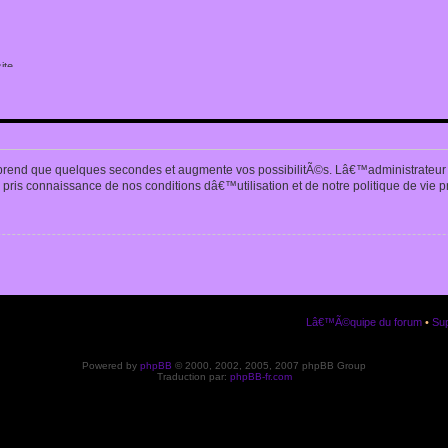
ite
n
prend que quelques secondes et augmente vos possibilitÃ©s. Lâ€™administrateur
pris connaissance de nos conditions dâ€™utilisation et de notre politique de vie p
Lâ€™Ã©quipe du forum
•
Sup
Powered by
phpBB
© 2000, 2002, 2005, 2007 phpBB Group
Traduction par:
phpBB-fr.com