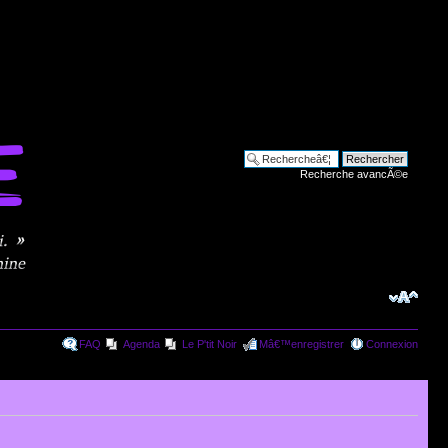
Recherche avancÃ©e
FAQ
Agenda
Le P'tit Noir
Mâ€™enregistrer
Connexion