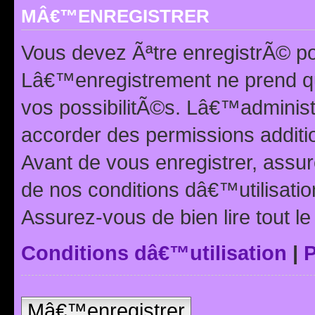
MÂ€™ENREGISTRER
Vous devez Ãªtre enregistrÃ© p
Lâ€™enregistrement ne prend q
vos possibilitÃ©s. Lâ€™adminis
accorder des permissions additio
Avant de vous enregistrer, ass
de nos conditions dâ€™utilisation
Assurez-vous de bien lire tout l
Conditions dâ€™utilisation
|
P
Mâ€™enregistrer