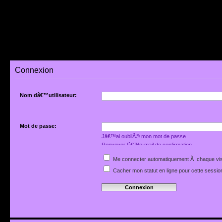
Connexion
Nom dâ€™utilisateur:
Mot de passe:
Jâ€™ai oubliÃ© mon mot de passe
Renvoyer lâ€™e-mail de confirmation
Me connecter automatiquement Ã chaque vis
Cacher mon statut en ligne pour cette sessio