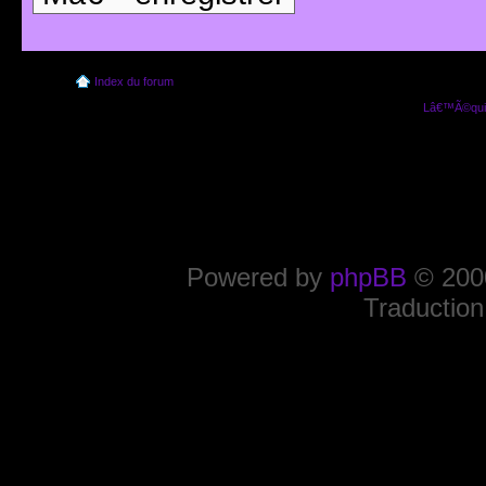
Index du forum
Lâ€™Ã©quip
Powered by
phpBB
© 2000
Traduction