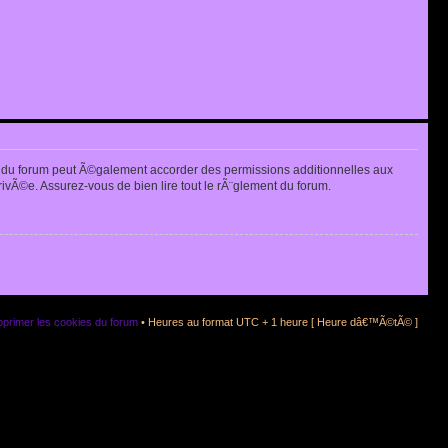
 du forum peut Ã©galement accorder des permissions additionnelles aux
rivÃ©e. Assurez-vous de bien lire tout le rÃ¨glement du forum.
primer les cookies du forum
• Heures au format UTC + 1 heure [ Heure dâ€™Ã©tÃ© ]