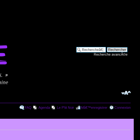
Recherche avancÃ©e
FAQ
Agenda
Le P'tit Noir
Mâ€™enregistrer
Connexion