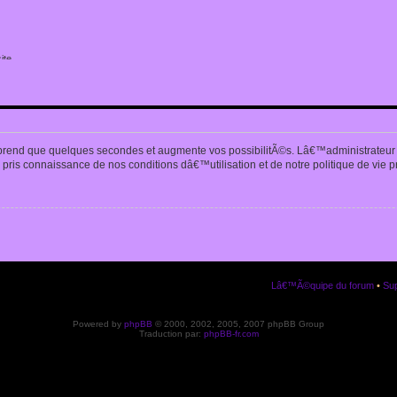
ite
n
prend que quelques secondes et augmente vos possibilitÃ©s. Lâ€™administrateur
pris connaissance de nos conditions dâ€™utilisation et de notre politique de vie p
Lâ€™Ã©quipe du forum
•
Sup
Powered by
phpBB
© 2000, 2002, 2005, 2007 phpBB Group
Traduction par:
phpBB-fr.com