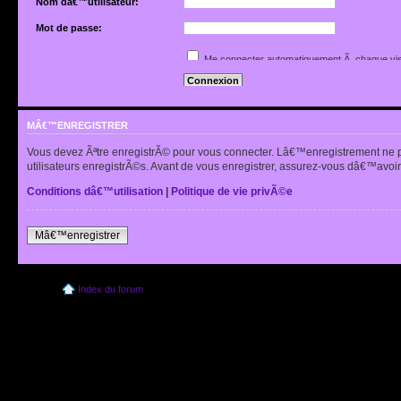
Nom dâ€™utilisateur:
Mot de passe:
Jâ€™ai oubliÃ© mon mot de passe
Me connecter automatiquement Ã chaque vis
Renvoyer lâ€™e-mail de confirmation
Cacher mon statut en ligne pour cette sessio
MÂ€™ENREGISTRER
Vous devez Ãªtre enregistrÃ© pour vous connecter. Lâ€™enregistrement ne 
utilisateurs enregistrÃ©s. Avant de vous enregistrer, assurez-vous dâ€™avoir 
Conditions dâ€™utilisation
|
Politique de vie privÃ©e
Mâ€™enregistrer
Index du forum