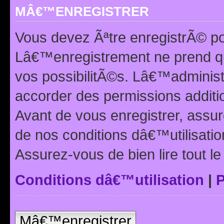
MÂ€™ENREGISTRER
Vous devez Ãªtre enregistrÃ© p
Lâ€™enregistrement ne prend q
vos possibilitÃ©s. Lâ€™adminis
accorder des permissions additio
Avant de vous enregistrer, ass
de nos conditions dâ€™utilisation
Assurez-vous de bien lire tout l
Conditions dâ€™utilisation
|
P
Mâ€™enregistrer