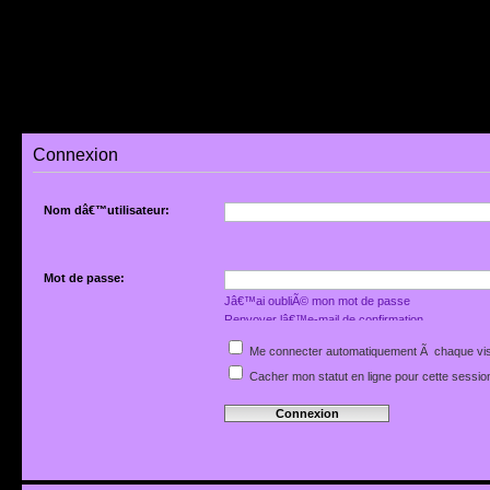
Connexion
Nom dâ€™utilisateur:
Mot de passe:
Jâ€™ai oubliÃ© mon mot de passe
Renvoyer lâ€™e-mail de confirmation
Me connecter automatiquement Ã chaque vis
Cacher mon statut en ligne pour cette sessio