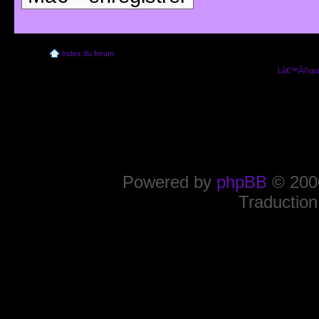
Index du forum
Lâ€™Ã©quip
Powered by
phpBB
© 2000
Traduction