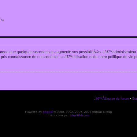
ite
n
prend que quelques secondes et augmente vos possibilitÃ©s. Lâ€™administrateur
pris connaissance de nos conditions dâ€™utilisation et de notre politique de vie p
Lâ€™Ã©quipe du forum
•
Sup
Powered by
phpBB
© 2000, 2002, 2005, 2007 phpBB Group
Traduction par:
phpBB-fr.com