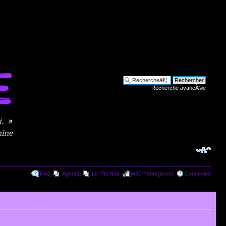
Recherche avancÃ©e
FAQ
Agenda
Le P'tit Noir
Mâ€™enregistrer
Connexion