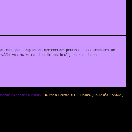
 du forum peut Ã©galement accorder des permissions additionnelles aux
rivÃ©e. Assurez-vous de bien lire tout le rÃ¨glement du forum.
primer les cookies du forum
• Heures au format UTC + 1 heure [ Heure dâ€™Ã©tÃ© ]