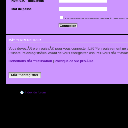
Nom dâ€™utilisateur:
Mot de passe:
Jâ€™ai oubliÃ© mon mot de passe
Me connecter automatiquement Ã chaque vis
Renvoyer lâ€™e-mail de confirmation
Cacher mon statut en ligne pour cette sessio
MÂ€™ENREGISTRER
Vous devez Ãªtre enregistrÃ© pour vous connecter. Lâ€™enregistrement ne 
utilisateurs enregistrÃ©s. Avant de vous enregistrer, assurez-vous dâ€™avoir 
Conditions dâ€™utilisation
|
Politique de vie privÃ©e
Mâ€™enregistrer
Index du forum