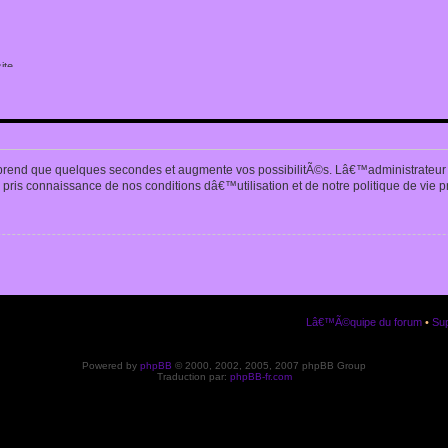
ite
n
prend que quelques secondes et augmente vos possibilitÃ©s. Lâ€™administrateur
pris connaissance de nos conditions dâ€™utilisation et de notre politique de vie p
Lâ€™Ã©quipe du forum
•
Sup
Powered by
phpBB
© 2000, 2002, 2005, 2007 phpBB Group
Traduction par:
phpBB-fr.com