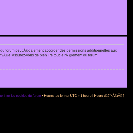
 du forum peut Ã©galement accorder des permissions additionnelles aux
rivÃ©e. Assurez-vous de bien lire tout le rÃ¨glement du forum.
primer les cookies du forum
• Heures au format UTC + 1 heure [ Heure dâ€™Ã©tÃ© ]