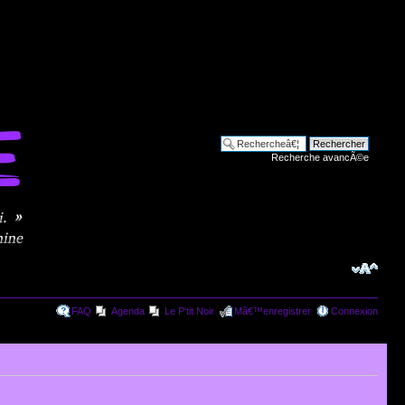
Recherche avancÃ©e
FAQ
Agenda
Le P'tit Noir
Mâ€™enregistrer
Connexion