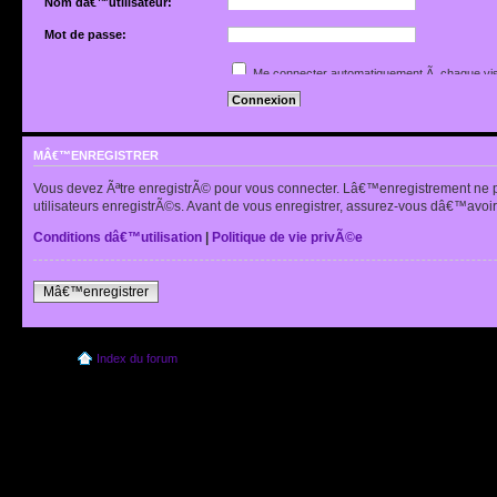
Nom dâ€™utilisateur:
Mot de passe:
Jâ€™ai oubliÃ© mon mot de passe
Me connecter automatiquement Ã chaque vis
Renvoyer lâ€™e-mail de confirmation
Cacher mon statut en ligne pour cette sessio
MÂ€™ENREGISTRER
Vous devez Ãªtre enregistrÃ© pour vous connecter. Lâ€™enregistrement ne 
utilisateurs enregistrÃ©s. Avant de vous enregistrer, assurez-vous dâ€™avoir 
Conditions dâ€™utilisation
|
Politique de vie privÃ©e
Mâ€™enregistrer
Index du forum