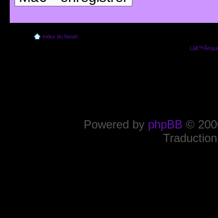
Index du forum
Lâ€™Ã©quip
Powered by
phpBB
© 2000
Traduction