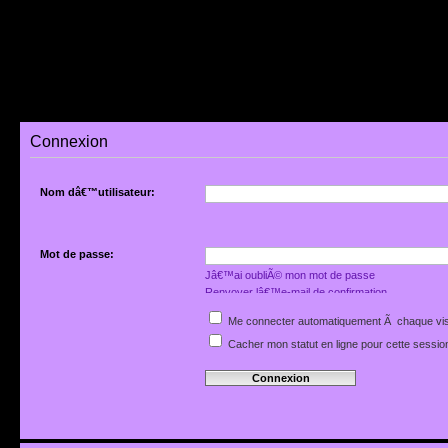
Connexion
Nom dâ€™utilisateur:
Mot de passe:
Jâ€™ai oubliÃ© mon mot de passe
Renvoyer lâ€™e-mail de confirmation
Me connecter automatiquement Ã chaque vis
Cacher mon statut en ligne pour cette sessio