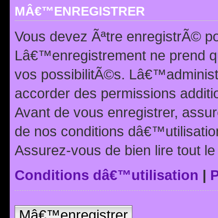
MÂ€™ENREGISTRER
Vous devez Ãªtre enregistrÃ© p
Lâ€™enregistrement ne prend q
vos possibilitÃ©s. Lâ€™adminis
accorder des permissions additio
Avant de vous enregistrer, ass
de nos conditions dâ€™utilisation
Assurez-vous de bien lire tout l
Conditions dâ€™utilisation
|
P
Mâ€™enregistrer